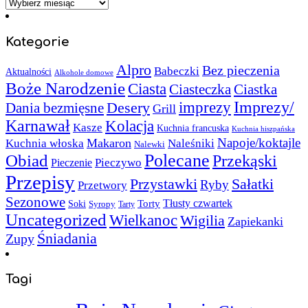
Archiwa
Kategorie
Alpro
Bez pieczenia
Babeczki
Aktualności
Alkohole domowe
Boże Narodzenie
Ciasta
Ciasteczka
Ciastka
Imprezy/
imprezy
Desery
Dania bezmięsne
Grill
Karnawał
Kolacja
Kasze
Kuchnia francuska
Kuchnia hiszpańska
Napoje/koktajle
Makaron
Kuchnia włoska
Naleśniki
Nalewki
Polecane
Obiad
Przekąski
Pieczywo
Pieczenie
Przepisy
Sałatki
Przystawki
Ryby
Przetwory
Sezonowe
Torty
Tłusty czwartek
Soki
Syropy
Tarty
Uncategorized
Wielkanoc
Wigilia
Zapiekanki
Śniadania
Zupy
Tagi