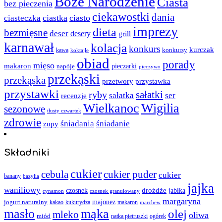
Boże Narodzenie
Ciasta
bez pieczenia
ciekawostki
dania
ciastka
ciasto
ciasteczka
imprezy
dieta
bezmięsne
deser
desery
grill
karnawał
kolacja
konkurs
kurczak
kawa
konkursy
koktajle
obiad
porady
mięso
makaron
napóje
pieczarki
pieczywo
przekąski
przekąska
przystawka
przetwory
przystawki
sałatki
ryby
sałatka
ser
recenzje
Wielkanoc
Wigilia
sezonowe
tłusty czwartek
zdrowie
śniadania
śniadanie
zupy
Składniki
cukier
cebula
cukier puder
cukier
banany
bazylia
jajka
waniliowy
czosnek
drożdże
jabłka
cynamon
czosnek granulowany
margaryna
jogurt naturalny
majonez
kakao
kukurydza
makaron
marchew
masło
mąka
olej
mleko
oliwa
miód
ogórek
natka pietruszki