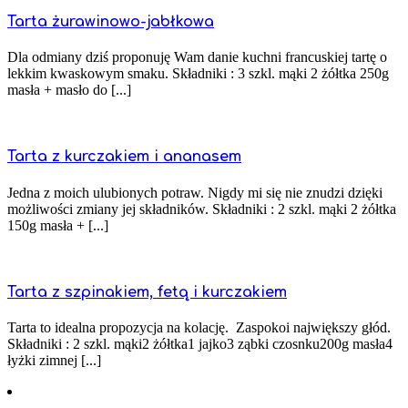
Tarta żurawinowo-jabłkowa
Dla odmiany dziś proponuję Wam danie kuchni francuskiej tartę o
lekkim kwaskowym smaku. Składniki : 3 szkl. mąki 2 żółtka 250g
masła + masło do [...]
Tarta z kurczakiem i ananasem
Jedna z moich ulubionych potraw. Nigdy mi się nie znudzi dzięki
możliwości zmiany jej składników. Składniki : 2 szkl. mąki 2 żółtka
150g masła + [...]
Tarta z szpinakiem, fetą i kurczakiem
Tarta to idealna propozycja na kolację. Zaspokoi największy głód.
Składniki : 2 szkl. mąki2 żółtka1 jajko3 ząbki czosnku200g masła4
łyżki zimnej [...]