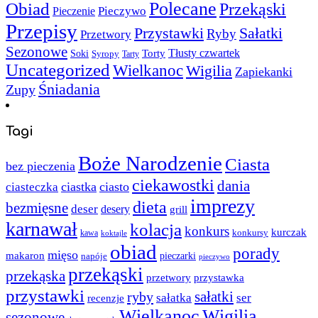
Polecane
Obiad
Przekąski
Pieczywo
Pieczenie
Przepisy
Sałatki
Przystawki
Ryby
Przetwory
Sezonowe
Torty
Tłusty czwartek
Soki
Syropy
Tarty
Uncategorized
Wielkanoc
Wigilia
Zapiekanki
Śniadania
Zupy
Tagi
Boże Narodzenie
Ciasta
bez pieczenia
ciekawostki
dania
ciastka
ciasto
ciasteczka
imprezy
dieta
bezmięsne
deser
desery
grill
karnawał
kolacja
konkurs
kurczak
kawa
konkursy
koktajle
obiad
porady
mięso
makaron
napóje
pieczarki
pieczywo
przekąski
przekąska
przystawka
przetwory
przystawki
sałatki
ryby
sałatka
ser
recenzje
Wielkanoc
Wigilia
sezonowe