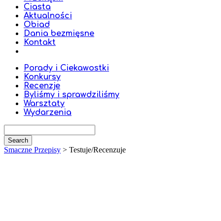
Ciasta
Aktualności
Obiad
Dania bezmięsne
Kontakt
Porady i Ciekawostki
Konkursy
Recenzje
Byliśmy i sprawdziliśmy
Warsztaty
Wydarzenia
Smaczne Przepisy
>
Testuje/Recenzuje