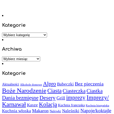
Kategorie
Kategorie
Archiwa
Archiwa
Kategorie
Alpro
Bez pieczenia
Babeczki
Aktualności
Alkohole domowe
Boże Narodzenie
Ciasta
Ciasteczka
Ciastka
Imprezy/
imprezy
Desery
Dania bezmięsne
Grill
Karnawał
Kolacja
Kasze
Kuchnia francuska
Kuchnia hiszpańska
Napoje/koktajle
Makaron
Kuchnia włoska
Naleśniki
Nalewki