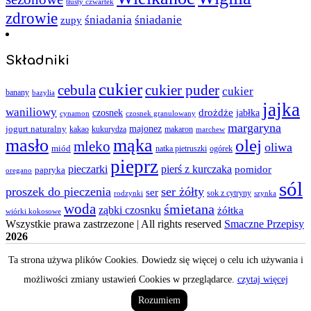
tłusty czwartek
zdrowie
śniadania
śniadanie
zupy
Składniki
cukier
cebula
cukier puder
cukier
banany
bazylia
jajka
waniliowy
czosnek
drożdże
jabłka
cynamon
czosnek granulowany
margaryna
jogurt naturalny
majonez
kakao
kukurydza
makaron
marchew
masło
mąka
olej
mleko
oliwa
miód
ogórek
natka pietruszki
pieprz
pieczarki
pierś z kurczaka
pomidor
papryka
oregano
sól
proszek do pieczenia
ser żółty
ser
sok z cytryny
rodzynki
szynka
woda
śmietana
ząbki czosnku
żółtka
wiórki kokosowe
Wszystkie prawa zastrzezone | All rights reserved
Smaczne Przepisy
2026
Ta strona używa plików Cookies. Dowiedz się więcej o celu ich używania i
możliwości zmiany ustawień Cookies w przeglądarce.
czytaj więcej
Rozumiem