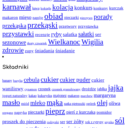
karnawał
kolacja
konkurs
kurczak
kawa
konkursy
koktajle
obiad
porady
mięso
makaron
napóje
pieczarki
pieczywo
przekąski
przekąska
przystawka
przetwory
przystawki
sałatki
ryby
sałatka
ser
recenzje
Wielkanoc
Wigilia
sezonowe
tłusty czwartek
zdrowie
śniadania
śniadanie
zupy
Składniki
cukier
cebula
cukier puder
cukier
banany
bazylia
jajka
waniliowy
czosnek
drożdże
jabłka
cynamon
czosnek granulowany
margaryna
jogurt naturalny
majonez
kakao
kukurydza
makaron
marchew
masło
mąka
olej
mleko
oliwa
miód
ogórek
natka pietruszki
pieprz
pieczarki
pierś z kurczaka
pomidor
papryka
oregano
sól
proszek do pieczenia
ser żółty
ser
sok z cytryny
rodzynki
szynka