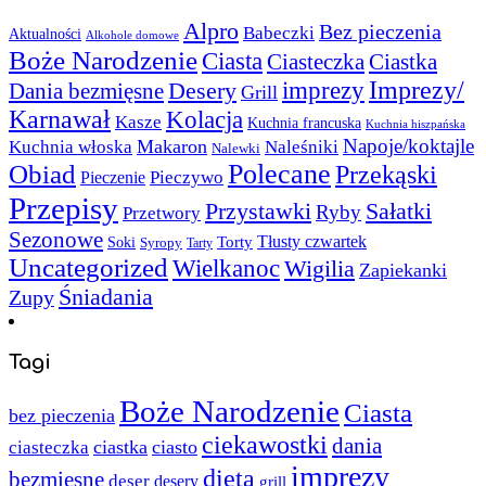
Alpro
Bez pieczenia
Babeczki
Aktualności
Alkohole domowe
Boże Narodzenie
Ciasta
Ciasteczka
Ciastka
Imprezy/
imprezy
Desery
Dania bezmięsne
Grill
Karnawał
Kolacja
Kasze
Kuchnia francuska
Kuchnia hiszpańska
Napoje/koktajle
Makaron
Kuchnia włoska
Naleśniki
Nalewki
Polecane
Obiad
Przekąski
Pieczywo
Pieczenie
Przepisy
Sałatki
Przystawki
Ryby
Przetwory
Sezonowe
Torty
Tłusty czwartek
Soki
Syropy
Tarty
Uncategorized
Wielkanoc
Wigilia
Zapiekanki
Śniadania
Zupy
Tagi
Boże Narodzenie
Ciasta
bez pieczenia
ciekawostki
dania
ciastka
ciasto
ciasteczka
imprezy
dieta
bezmięsne
deser
desery
grill