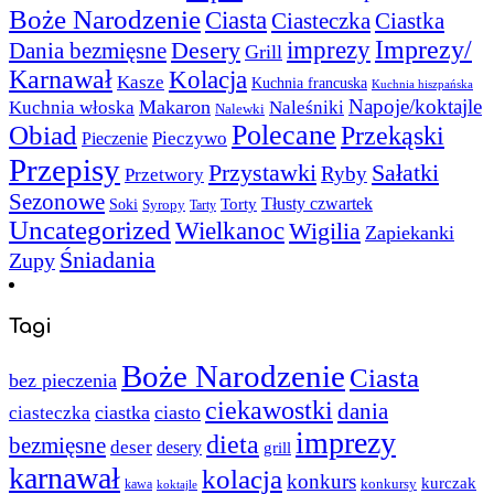
Boże Narodzenie
Ciasta
Ciasteczka
Ciastka
Imprezy/
imprezy
Desery
Dania bezmięsne
Grill
Karnawał
Kolacja
Kasze
Kuchnia francuska
Kuchnia hiszpańska
Napoje/koktajle
Makaron
Kuchnia włoska
Naleśniki
Nalewki
Polecane
Obiad
Przekąski
Pieczywo
Pieczenie
Przepisy
Sałatki
Przystawki
Ryby
Przetwory
Sezonowe
Torty
Tłusty czwartek
Soki
Syropy
Tarty
Uncategorized
Wielkanoc
Wigilia
Zapiekanki
Śniadania
Zupy
Tagi
Boże Narodzenie
Ciasta
bez pieczenia
ciekawostki
dania
ciastka
ciasto
ciasteczka
imprezy
dieta
bezmięsne
deser
desery
grill
karnawał
kolacja
konkurs
kurczak
kawa
konkursy
koktajle