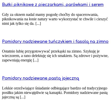
Bułki piknikowe z pieczarkami, parówkami i serem
Gdy za oknem nadal mamy pogodę choćby do spacerowania,
piknikowania na łonie natury warto wykorzystać te chwile i cieszyć
nimi jak tylko się da. [...]
Pomidory nadziewane tuńczykiem i fasolą na zimno
Ostatnio lubię przygotowywać przekąski na zimno. Szykuję je
wieczorem, a rano delektuję się ich smakiem. Są zdrowe i pożywne,
zapewniają energię [...]
Pomidory nadziewane pastą jajeczną
Lekkie orzeźwiające śniadanie odbiegające bardzo od tradycyjnego
posiłku jakim niewątpliwie są kanapki. Pomidory nadziewane pastą
jajeczną są [...]