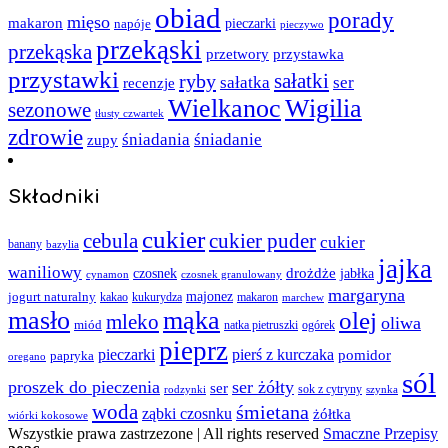
obiad
porady
mięso
makaron
napóje
pieczarki
pieczywo
przekąski
przekąska
przystawka
przetwory
przystawki
sałatki
ryby
sałatka
ser
recenzje
Wielkanoc
Wigilia
sezonowe
tłusty czwartek
zdrowie
śniadania
śniadanie
zupy
Składniki
cukier
cebula
cukier puder
cukier
banany
bazylia
jajka
waniliowy
czosnek
drożdże
jabłka
cynamon
czosnek granulowany
margaryna
jogurt naturalny
majonez
kakao
kukurydza
makaron
marchew
masło
mąka
olej
mleko
oliwa
miód
ogórek
natka pietruszki
pieprz
pieczarki
pierś z kurczaka
pomidor
papryka
oregano
sól
proszek do pieczenia
ser żółty
ser
sok z cytryny
rodzynki
szynka
woda
śmietana
ząbki czosnku
żółtka
wiórki kokosowe
Wszystkie prawa zastrzezone | All rights reserved
Smaczne Przepisy