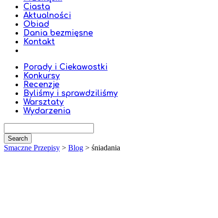
Ciasta
Aktualności
Obiad
Dania bezmięsne
Kontakt
Porady i Ciekawostki
Konkursy
Recenzje
Byliśmy i sprawdziliśmy
Warsztaty
Wydarzenia
Smaczne Przepisy
>
Blog
>
śniadania