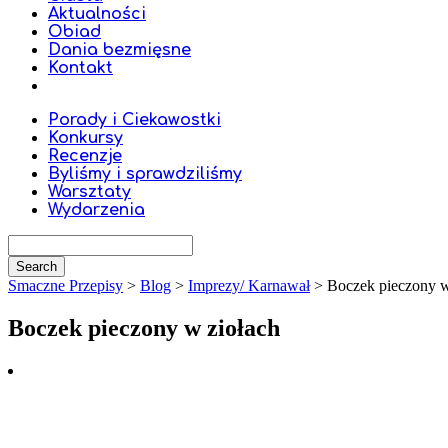
Aktualności
Obiad
Dania bezmięsne
Kontakt
Porady i Ciekawostki
Konkursy
Recenzje
Byliśmy i sprawdziliśmy
Warsztaty
Wydarzenia
Smaczne Przepisy
>
Blog
>
Imprezy/ Karnawał
>
Boczek pieczony w
Boczek pieczony w ziołach