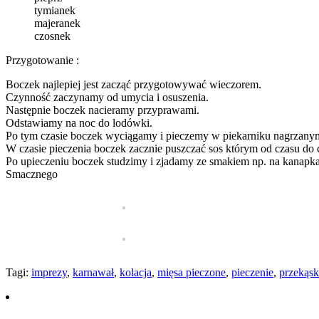
tymianek
majeranek
czosnek
Przygotowanie :
Boczek najlepiej jest zacząć przygotowywać wieczorem.
Czynność zaczynamy od umycia i osuszenia.
Następnie boczek nacieramy przyprawami.
Odstawiamy na noc do lodówki.
Po tym czasie boczek wyciągamy i pieczemy w piekarniku nagrzanym 
W czasie pieczenia boczek zacznie puszczać sos którym od czasu do
Po upieczeniu boczek studzimy i zjadamy ze smakiem np. na kanapk
Smacznego
Tagi:
imprezy
,
karnawał
,
kolacja
,
mięsa pieczone
,
pieczenie
,
przekąsk