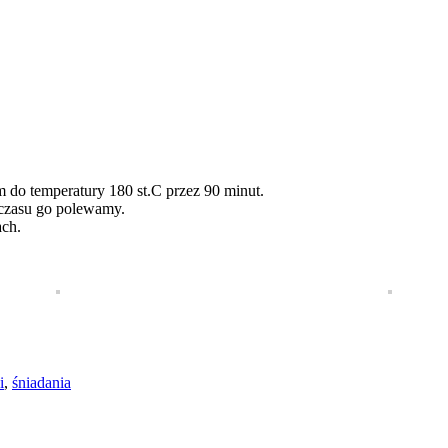
do temperatury 180 st.C przez 90 minut.
 czasu go polewamy.
ach.
i
,
śniadania