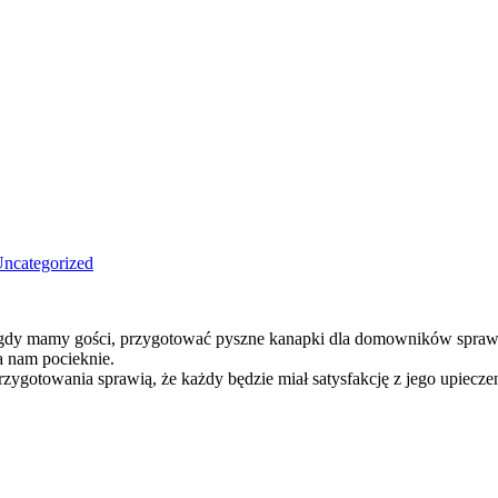
ncategorized
y mamy gości, przygotować pyszne kanapki dla domowników sprawiając
a nam pocieknie.
zygotowania sprawią, że każdy będzie miał satysfakcję z jego upieczen