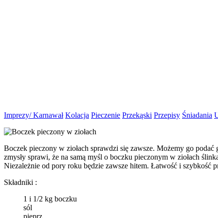
Imprezy/ Karnawał
Kolacja
Pieczenie
Przekąski
Przepisy
Śniadania
U
Boczek pieczony w ziołach sprawdzi się zawsze. Możemy go podać gd
zmysły sprawi, że na samą myśl o boczku pieczonym w ziołach ślink
Niezależnie od pory roku będzie zawsze hitem. Łatwość i szybkość pr
Składniki :
1 i 1/2 kg boczku
sól
pieprz