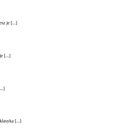
z je [...]
 [...]
..]
lasyka [...]