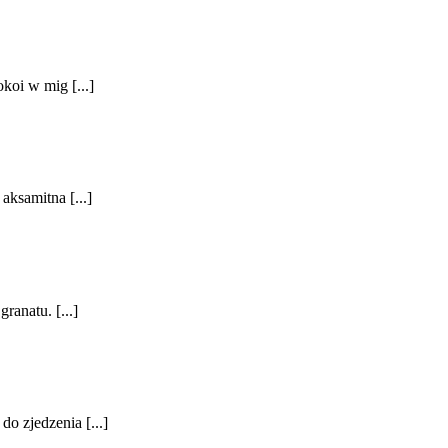
koi w mig [...]
aksamitna [...]
ranatu. [...]
o zjedzenia [...]