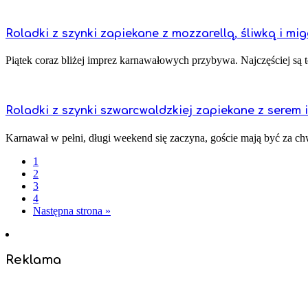
Roladki z szynki zapiekane z mozzarellą, śliwką i mi
Piątek coraz bliżej imprez karnawałowych przybywa. Najczęściej są to
Roladki z szynki szwarcwaldzkiej zapiekane z serem 
Karnawał w pełni, długi weekend się zaczyna, goście mają być za chw
1
2
3
4
Następna strona »
Reklama