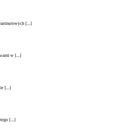
marmurowych [...]
wami w [...]
 [...]
ego [...]