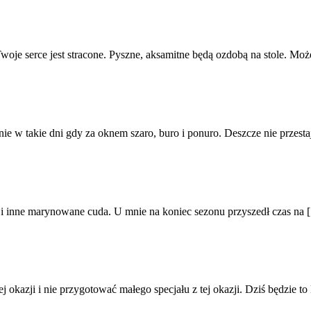
oje serce jest stracone. Pyszne, aksamitne będą ozdobą na stole. Możes
ie w takie dni gdy za oknem szaro, buro i ponuro. Deszcze nie przestaje
i inne marynowane cuda. U mnie na koniec sezonu przyszedł czas na [.
kazji i nie przygotować małego specjału z tej okazji. Dziś będzie to k