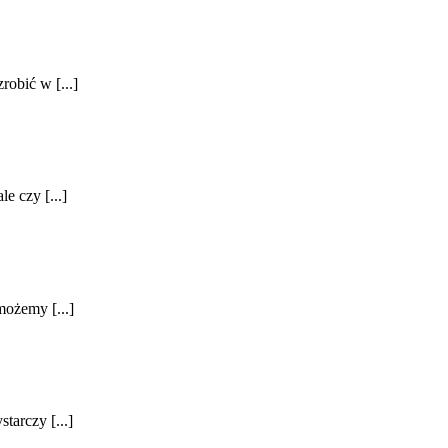
robić w [...]
e czy [...]
możemy [...]
tarczy [...]