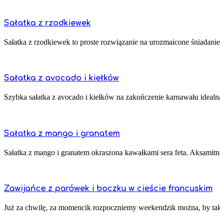
Sałatka z rzodkiewek
Sałatka z rzodkiewek to proste rozwiązanie na urozmaicone śniadani
Sałatka z avocado i kiełków
Szybka sałatka z avocado i kiełków na zakończenie karnawału idealna
Sałatka z mango i granatem
Sałatka z mango i granatem okraszona kawałkami sera feta. Aksamitna
Zawijańce z parówek i boczku w cieście francuskim
Już za chwilę, za momencik rozpoczniemy weekendzik można, by tak n