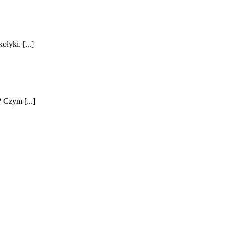
łyki. [...]
 Czym [...]