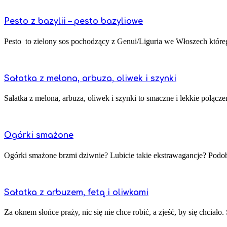
Pesto z bazylii – pesto bazyliowe
Pesto to zielony sos pochodzący z Genui/Liguria we Włoszech które
Sałatka z melona, arbuza, oliwek i szynki
Sałatka z melona, arbuza, oliwek i szynki to smaczne i lekkie połąc
Ogórki smażone
Ogórki smażone brzmi dziwnie? Lubicie takie ekstrawagancje? Podob
Sałatka z arbuzem, fetą i oliwkami
Za oknem słońce praży, nic się nie chce robić, a zjeść, by się chciało