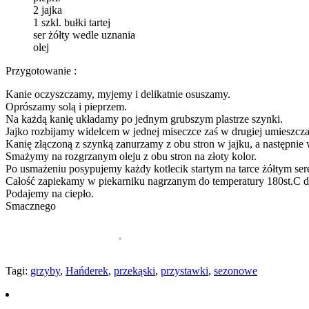
2 jajka
1 szkl. bułki tartej
ser żółty wedle uznania
olej
Przygotowanie :
Kanie oczyszczamy, myjemy i delikatnie osuszamy.
Oprószamy solą i pieprzem.
Na każdą kanię układamy po jednym grubszym plastrze szynki.
Jajko rozbijamy widelcem w jednej miseczce zaś w drugiej umieszcza
Kanię złączoną z szynką zanurzamy z obu stron w jajku, a następnie 
Smażymy na rozgrzanym oleju z obu stron na złoty kolor.
Po usmażeniu posypujemy każdy kotlecik startym na tarce żółtym ser
Całość zapiekamy w piekarniku nagrzanym do temperatury 180st.C do
Podajemy na ciepło.
Smacznego
Tagi:
grzyby
,
Hańderek
,
przekąski
,
przystawki
,
sezonowe