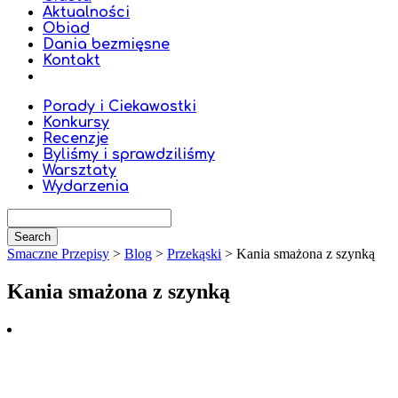
Aktualności
Obiad
Dania bezmięsne
Kontakt
Porady i Ciekawostki
Konkursy
Recenzje
Byliśmy i sprawdziliśmy
Warsztaty
Wydarzenia
Smaczne Przepisy
>
Blog
>
Przekąski
>
Kania smażona z szynką
Kania smażona z szynką