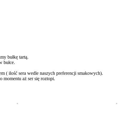
my bułkę tartą.
w bułce.
em ( ilość sera wedle naszych preferencji smakowych).
 momentu aż ser się roztopi.