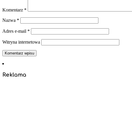
Komentarz
*
Nazwa
*
Adres e-mail
*
Witryna internetowa
Reklama