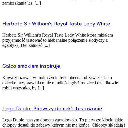
zamieszkania las, [...]
Herbata Sir William’s Royal Taste Lady White
Herbata Sir William’s Royal Taste Lady White którą mkiałam
przyjemność testować to niebanalne połączenie słodyczy z
egzotyką. Delikatność [...]
Galca smakiem inspiruje
Kawa zbożowa w moim życiu była obecna od zawsze. Jako
dziecko przyprawiała mnie o mdłości gdyż rodzice i dziadkowie
robili wszystko, by [...]
Lego Duplo „Pierwszy domek”- testowanie
Lego Duplo naszym domem zawojowało. To pierwsze klocki jakie
chłopcy dostali do zabawy którym nie ma końca. Chłopcy składają i