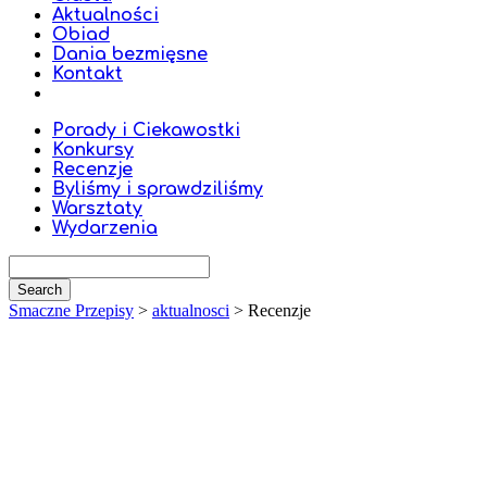
Aktualności
Obiad
Dania bezmięsne
Kontakt
Porady i Ciekawostki
Konkursy
Recenzje
Byliśmy i sprawdziliśmy
Warsztaty
Wydarzenia
Smaczne Przepisy
>
aktualnosci
>
Recenzje