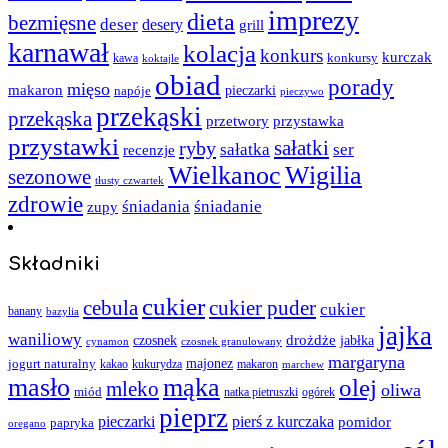
imprezy
dieta
bezmięsne
deser
desery
grill
karnawał
kolacja
konkurs
kurczak
kawa
konkursy
koktajle
obiad
porady
mięso
makaron
napóje
pieczarki
pieczywo
przekąski
przekąska
przystawka
przetwory
przystawki
sałatki
ryby
sałatka
ser
recenzje
Wielkanoc
Wigilia
sezonowe
tłusty czwartek
zdrowie
śniadania
śniadanie
zupy
Składniki
cukier
cebula
cukier puder
cukier
banany
bazylia
jajka
waniliowy
czosnek
drożdże
jabłka
cynamon
czosnek granulowany
margaryna
jogurt naturalny
majonez
kakao
kukurydza
makaron
marchew
masło
mąka
olej
mleko
oliwa
miód
ogórek
natka pietruszki
pieprz
pieczarki
pierś z kurczaka
pomidor
papryka
oregano