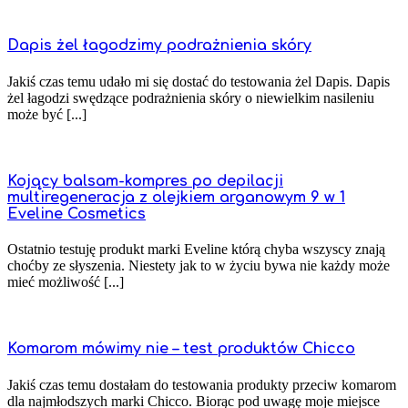
Dapis żel łagodzimy podrażnienia skóry
Jakiś czas temu udało mi się dostać do testowania żel Dapis. Dapis
żel łagodzi swędzące podrażnienia skóry o niewielkim nasileniu
może być [...]
Kojący balsam-kompres po depilacji
multiregeneracja z olejkiem arganowym 9 w 1
Eveline Cosmetics
Ostatnio testuję produkt marki Eveline którą chyba wszyscy znają
choćby ze słyszenia. Niestety jak to w życiu bywa nie każdy może
mieć możliwość [...]
Komarom mówimy nie – test produktów Chicco
Jakiś czas temu dostałam do testowania produkty przeciw komarom
dla najmłodszych marki Chicco. Biorąc pod uwagę moje miejsce