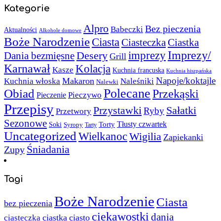
Kategorie
Alpro
Bez pieczenia
Babeczki
Aktualności
Alkohole domowe
Boże Narodzenie
Ciasta
Ciasteczka
Ciastka
Imprezy/
imprezy
Desery
Dania bezmięsne
Grill
Karnawał
Kolacja
Kasze
Kuchnia francuska
Kuchnia hiszpańska
Napoje/koktajle
Makaron
Kuchnia włoska
Naleśniki
Nalewki
Polecane
Obiad
Przekąski
Pieczywo
Pieczenie
Przepisy
Sałatki
Przystawki
Ryby
Przetwory
Sezonowe
Torty
Tłusty czwartek
Soki
Syropy
Tarty
Uncategorized
Wielkanoc
Wigilia
Zapiekanki
Śniadania
Zupy
Tagi
Boże Narodzenie
Ciasta
bez pieczenia
ciekawostki
dania
ciastka
ciasto
ciasteczka