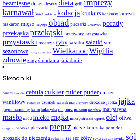
imprezy
dieta
bezmięsne
deser
desery
grill
karnawał
kolacja
konkurs
kurczak
kawa
konkursy
koktajle
obiad
porady
mięso
makaron
napóje
pieczarki
pieczywo
przekąski
przekąska
przystawka
przetwory
przystawki
sałatki
ryby
sałatka
ser
recenzje
Wielkanoc
Wigilia
sezonowe
tłusty czwartek
zdrowie
śniadania
śniadanie
zupy
Składniki
cukier
cebula
cukier puder
cukier
banany
bazylia
jajka
waniliowy
czosnek
drożdże
jabłka
cynamon
czosnek granulowany
margaryna
jogurt naturalny
majonez
kakao
kukurydza
makaron
marchew
masło
mąka
olej
mleko
oliwa
miód
ogórek
natka pietruszki
pieprz
pieczarki
pierś z kurczaka
pomidor
papryka
oregano
sól
proszek do pieczenia
ser żółty
ser
sok z cytryny
rodzynki
szynka