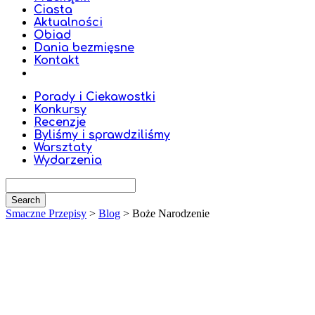
Ciasta
Aktualności
Obiad
Dania bezmięsne
Kontakt
Porady i Ciekawostki
Konkursy
Recenzje
Byliśmy i sprawdziliśmy
Warsztaty
Wydarzenia
Smaczne Przepisy
>
Blog
>
Boże Narodzenie