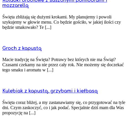
Roladki drobiowe z suszonymi pomidorami i
mozzarellą
Święta zbliżają się dużymi krokami. My planujemy i powoli
szykujemy w głowie menu. Co będzie gościło, w jakiej ilości czy
będzie smakowało? Te [...]
Groch z kapustą
Macie tradycję na Święta? Potrawy bez których nie ma Świąt?
Czasami czekamy na nie przez cały rok. Nie możemy się doczekać
tego smaku i aromatu w [...]
Kulebiak z kapustą, grzybami i kiełbasą
Święta coraz bliżej, a my zastanawiamy się, co przygotować na tyle
dni. Czym zaskoczyć, co i jak podać. Specjalnie dziś mam dla Was
propozycję na [...]