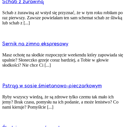
Schab z żurawiną
Schab z żurawiną aż wstyd się przyznać, że w tym roku robiłam po
raz pierwszy. Zawsze powielałam ten sam schemat schab ze śliwką
lub schab z [...]
Sernik na zimno ekspresowy
Masz ochotę na słodkie rozpoczęcie weekendu który zapowiada się
upalnie? Słoneczko grzeje coraz bardziej, a Tobie w głowie
słodkości? Nie chce Ci [...]
Pstrąg w sosie śmietanowo-pieczarkowym
Ryby wszyscy wiedzą, że są zdrowe tylko czemu tak mało ich
jemy? Brak czasu, pomysłu na ich podanie, a może lenistwo? Co
nami kieruje? Pomyślcie [...]