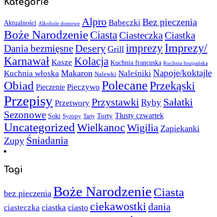
Kategorie
Alpro
Bez pieczenia
Babeczki
Aktualności
Alkohole domowe
Boże Narodzenie
Ciasta
Ciasteczka
Ciastka
Imprezy/
imprezy
Desery
Dania bezmięsne
Grill
Karnawał
Kolacja
Kasze
Kuchnia francuska
Kuchnia hiszpańska
Napoje/koktajle
Makaron
Kuchnia włoska
Naleśniki
Nalewki
Polecane
Obiad
Przekąski
Pieczywo
Pieczenie
Przepisy
Sałatki
Przystawki
Ryby
Przetwory
Sezonowe
Torty
Tłusty czwartek
Soki
Syropy
Tarty
Uncategorized
Wielkanoc
Wigilia
Zapiekanki
Śniadania
Zupy
Tagi
Boże Narodzenie
Ciasta
bez pieczenia
ciekawostki
dania
ciastka
ciasto
ciasteczka