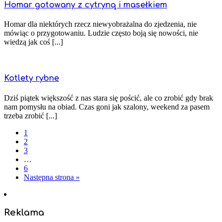
Homar gotowany z cytryną i masełkiem
Homar dla niektórych rzecz niewyobrażalna do zjedzenia, nie
mówiąc o przygotowaniu. Ludzie często boją się nowości, nie
wiedzą jak coś [...]
Kotlety rybne
Dziś piątek większość z nas stara się pościć, ale co zrobić gdy brak
nam pomysłu na obiad. Czas goni jak szalony, weekend za pasem
trzeba zrobić [...]
1
2
3
…
6
Następna strona »
Reklama