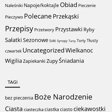
Obiad
Napoje/koktajle
Naleśniki
Pieczenie
Polecane
Przekąski
Pieczywo
Przepisy
Przystawki
Ryby
Przetwory
Sałatki
Sezonowe
Tłusty
Torty
Soki
Syropy
Tarty
Uncategorized
Wielkanoc
czwartek
Wigilia
Śniadania
Zupy
Zapiekanki
TAGI
Boże Narodzenie
bez pieczenia
Ciasta
ciekawostki
ciastka
ciasto
ciasteczka