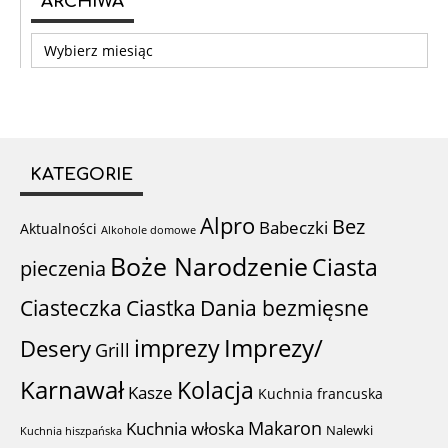
ARCHIWA
Archiwa
KATEGORIE
Alpro
Bez
Babeczki
Aktualności
Alkohole domowe
Boże Narodzenie
Ciasta
pieczenia
Ciastka
Ciasteczka
Dania bezmięsne
imprezy
Imprezy/
Desery
Grill
Karnawał
Kolacja
Kasze
Kuchnia francuska
Makaron
Kuchnia włoska
Nalewki
Kuchnia hiszpańska