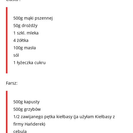
500g mąki pszennej
50g drożdży
1 szkl. mleka
4 żółtka
100g masła
sól
1 łyżeczka cukru
Farsz:
500g kapusty
500g grzybów
1/2 zawijanego pętka kiełbasy (ja użyłam Kiełbasy z
firmy Hańderek)
cebula