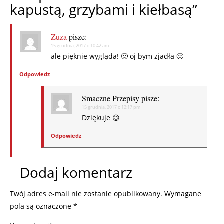
kapustą, grzybami i kiełbasą”
Zuza
pisze:
15 grudnia, 2017 o 10:42 am
ale pięknie wygląda! 🙂 oj bym zjadła 🙂
Odpowiedz
Smaczne Przepisy
pisze:
15 grudnia, 2017 o 12:17 pm
Dziękuje 😉
Odpowiedz
Dodaj komentarz
Twój adres e-mail nie zostanie opublikowany.
Wymagane
pola są oznaczone
*