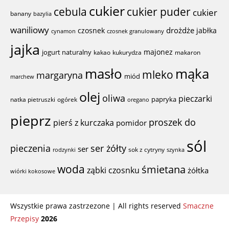
cukier
cebula
cukier puder
cukier
banany
bazylia
waniliowy
drożdże
czosnek
jabłka
cynamon
czosnek granulowany
jajka
majonez
jogurt naturalny
kakao
kukurydza
makaron
mąka
masło
mleko
margaryna
miód
marchew
olej
oliwa
pieczarki
papryka
natka pietruszki
ogórek
oregano
pieprz
proszek do
pierś z kurczaka
pomidor
sól
ser żółty
pieczenia
ser
sok z cytryny
rodzynki
szynka
woda
śmietana
ząbki czosnku
żółtka
wiórki kokosowe
Wszystkie prawa zastrzezone | All rights reserved
Smaczne
Przepisy
2026