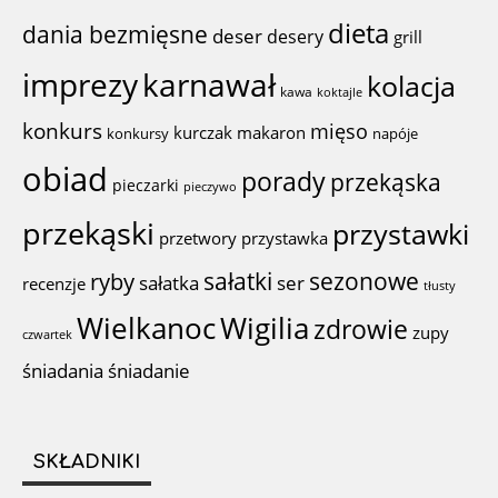
dieta
dania bezmięsne
deser
desery
grill
imprezy
karnawał
kolacja
kawa
koktajle
konkurs
mięso
kurczak
makaron
konkursy
napóje
obiad
porady
przekąska
pieczarki
pieczywo
przekąski
przystawki
przystawka
przetwory
sałatki
sezonowe
ryby
sałatka
ser
recenzje
tłusty
Wigilia
Wielkanoc
zdrowie
zupy
czwartek
śniadania
śniadanie
SKŁADNIKI