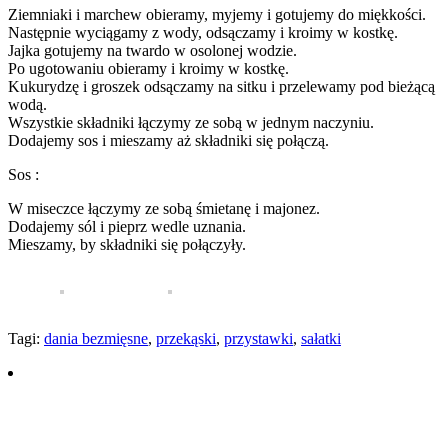
Ziemniaki i marchew obieramy, myjemy i gotujemy do miękkości.
Następnie wyciągamy z wody, odsączamy i kroimy w kostkę.
Jajka gotujemy na twardo w osolonej wodzie.
Po ugotowaniu obieramy i kroimy w kostkę.
Kukurydzę i groszek odsączamy na sitku i przelewamy pod bieżącą
wodą.
Wszystkie składniki łączymy ze sobą w jednym naczyniu.
Dodajemy sos i mieszamy aż składniki się połączą.
Sos :
W miseczce łączymy ze sobą śmietanę i majonez.
Dodajemy sól i pieprz wedle uznania.
Mieszamy, by składniki się połączyły.
Tagi:
dania bezmięsne
,
przekąski
,
przystawki
,
sałatki