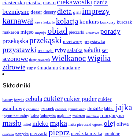
ciekawostki
dania
ciastka
ciasto
ciasteczka
imprezy
dieta
bezmięsne
deser
desery
grill
karnawał
kolacja
konkurs
kurczak
kawa
konkursy
koktajle
obiad
porady
mięso
makaron
napóje
pieczarki
pieczywo
przekąski
przekąska
przystawka
przetwory
przystawki
sałatki
ryby
sałatka
ser
recenzje
Wielkanoc
Wigilia
sezonowe
tłusty czwartek
zdrowie
śniadania
śniadanie
zupy
Składniki
cukier
cebula
cukier puder
cukier
banany
bazylia
jajka
waniliowy
czosnek
drożdże
jabłka
cynamon
czosnek granulowany
margaryna
jogurt naturalny
majonez
kakao
kukurydza
makaron
marchew
masło
mąka
olej
mleko
oliwa
miód
ogórek
natka pietruszki
pieprz
pieczarki
pierś z kurczaka
pomidor
papryka
oregano