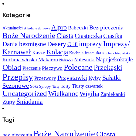
Kategorie
Alpro
Bez pieczenia
Babeczki
Aktualności
Alkohole domowe
Boże Narodzenie
Ciasta
Ciasteczka
Ciastka
Imprezy/
imprezy
Desery
Dania bezmięsne
Grill
Karnawał
Kolacja
Kasze
Kuchnia francuska
Kuchnia hiszpańska
Napoje/koktajle
Makaron
Kuchnia włoska
Naleśniki
Nalewki
Polecane
Obiad
Przekąski
Pieczywo
Pieczenie
Przepisy
Sałatki
Przystawki
Ryby
Przetwory
Sezonowe
Torty
Tłusty czwartek
Soki
Syropy
Tarty
Uncategorized
Wielkanoc
Wigilia
Zapiekanki
Śniadania
Zupy
Tagi
Boże Narodzenie
Ciasta
bez pieczenia