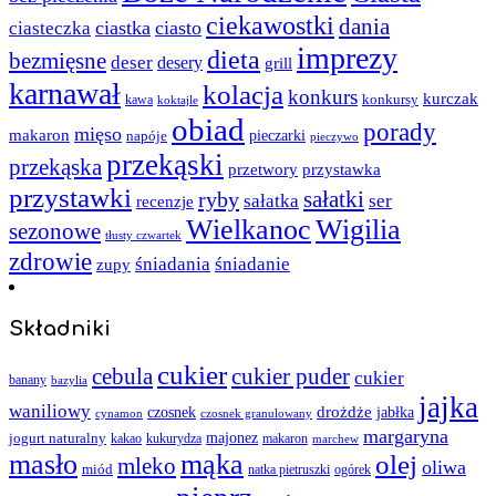
ciekawostki
dania
ciastka
ciasto
ciasteczka
imprezy
dieta
bezmięsne
deser
desery
grill
karnawał
kolacja
konkurs
kurczak
kawa
konkursy
koktajle
obiad
porady
mięso
makaron
napóje
pieczarki
pieczywo
przekąski
przekąska
przystawka
przetwory
przystawki
sałatki
ryby
sałatka
ser
recenzje
Wielkanoc
Wigilia
sezonowe
tłusty czwartek
zdrowie
śniadania
śniadanie
zupy
Składniki
cukier
cebula
cukier puder
cukier
banany
bazylia
jajka
waniliowy
czosnek
drożdże
jabłka
cynamon
czosnek granulowany
margaryna
jogurt naturalny
majonez
kakao
kukurydza
makaron
marchew
masło
mąka
olej
mleko
oliwa
miód
ogórek
natka pietruszki