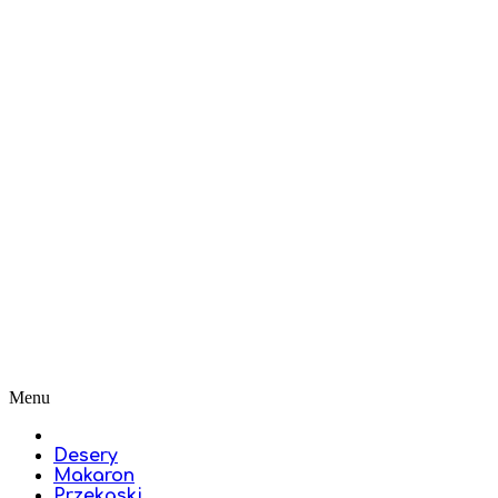
Menu
Desery
Makaron
Przekąski