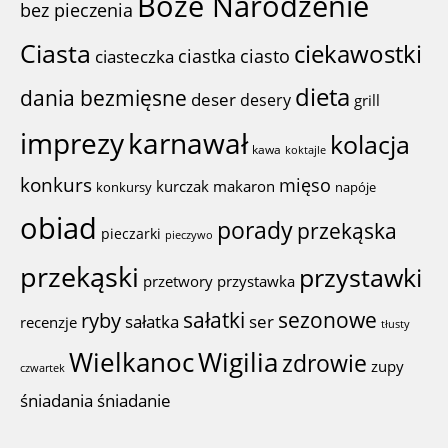
Boże Narodzenie
bez pieczenia
Ciasta
ciekawostki
ciastka
ciasto
ciasteczka
dieta
dania bezmięsne
deser
desery
grill
imprezy
karnawał
kolacja
kawa
koktajle
konkurs
mięso
kurczak
makaron
konkursy
napóje
obiad
porady
przekąska
pieczarki
pieczywo
przekąski
przystawki
przystawka
przetwory
sałatki
sezonowe
ryby
sałatka
ser
recenzje
tłusty
Wigilia
Wielkanoc
zdrowie
zupy
czwartek
śniadania
śniadanie