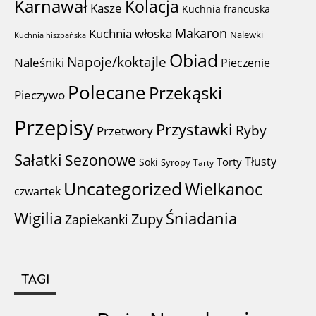
Karnawał
Kolacja
Kasze
Kuchnia francuska
Makaron
Kuchnia włoska
Nalewki
Kuchnia hiszpańska
Obiad
Napoje/koktajle
Naleśniki
Pieczenie
Polecane
Przekąski
Pieczywo
Przepisy
Przystawki
Ryby
Przetwory
Sałatki
Sezonowe
Tłusty
Torty
Soki
Syropy
Tarty
Uncategorized
Wielkanoc
czwartek
Wigilia
Śniadania
Zupy
Zapiekanki
TAGI