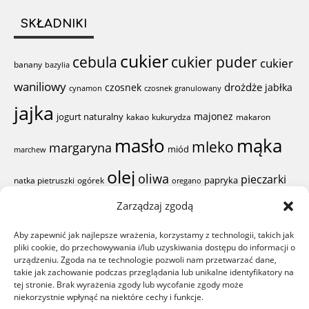
SKŁADNIKI
cukier
cebula
cukier puder
cukier
banany
bazylia
waniliowy
drożdże
czosnek
jabłka
cynamon
czosnek granulowany
jajka
majonez
jogurt naturalny
kakao
kukurydza
makaron
mąka
masło
mleko
margaryna
miód
marchew
olej
oliwa
pieczarki
papryka
natka pietruszki
ogórek
oregano
pieprz
Zarządzaj zgodą
proszek do
pierś z kurczaka
pomidor
Aby zapewnić jak najlepsze wrażenia, korzystamy z technologii, takich jak
sól
ser żółty
pieczenia
ser
pliki cookie, do przechowywania i/lub uzyskiwania dostępu do informacji o
sok z cytryny
rodzynki
szynka
urządzeniu. Zgoda na te technologie pozwoli nam przetwarzać dane,
woda
śmietana
takie jak zachowanie podczas przeglądania lub unikalne identyfikatory na
ząbki czosnku
żółtka
wiórki kokosowe
tej stronie. Brak wyrażenia zgody lub wycofanie zgody może
niekorzystnie wpłynąć na niektóre cechy i funkcje.