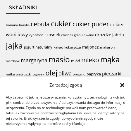
SKŁADNIKI
cukier
cebula
cukier puder
cukier
banany
bazylia
waniliowy
drożdże
czosnek
jabłka
cynamon
czosnek granulowany
jajka
majonez
jogurt naturalny
kakao
kukurydza
makaron
mąka
masło
mleko
margaryna
miód
marchew
olej
oliwa
pieczarki
papryka
natka pietruszki
ogórek
oregano
pieprz
Zarządzaj zgodą
proszek do
pierś z kurczaka
pomidor
Aby zapewnić jak najlepsze wrażenia, korzystamy z technologii, takich jak
sól
ser żółty
pieczenia
ser
pliki cookie, do przechowywania i/lub uzyskiwania dostępu do informacji o
sok z cytryny
rodzynki
szynka
urządzeniu. Zgoda na te technologie pozwoli nam przetwarzać dane,
woda
śmietana
takie jak zachowanie podczas przeglądania lub unikalne identyfikatory na
ząbki czosnku
żółtka
wiórki kokosowe
tej stronie. Brak wyrażenia zgody lub wycofanie zgody może
niekorzystnie wpłynąć na niektóre cechy i funkcje.