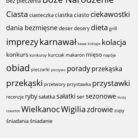
bez pieczenia
Ciasta
ciekawostki
ciastka
ciasto
ciasteczka
dieta
dania bezmięsne
deser
desery
grill
imprezy
karnawał
kolacja
kawa
koktajle
konkurs
mięso
kurczak
makaron
konkursy
napóje
obiad
porady
przekąska
pieczarki
pieczywo
przekąski
przystawki
przystawka
przetwory
sałatki
sezonowe
ryby
sałatka
ser
recenzje
tłusty
Wigilia
Wielkanoc
zdrowie
zupy
czwartek
śniadania
śniadanie