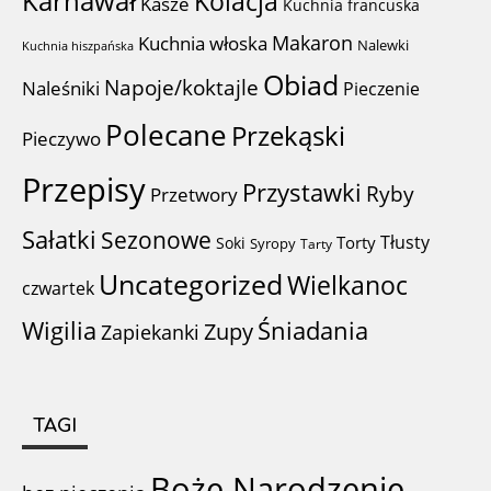
Karnawał
Kolacja
Kasze
Kuchnia francuska
Makaron
Kuchnia włoska
Nalewki
Kuchnia hiszpańska
Obiad
Napoje/koktajle
Naleśniki
Pieczenie
Polecane
Przekąski
Pieczywo
Przepisy
Przystawki
Ryby
Przetwory
Sałatki
Sezonowe
Tłusty
Torty
Soki
Syropy
Tarty
Uncategorized
Wielkanoc
czwartek
Wigilia
Śniadania
Zupy
Zapiekanki
TAGI
Boże Narodzenie