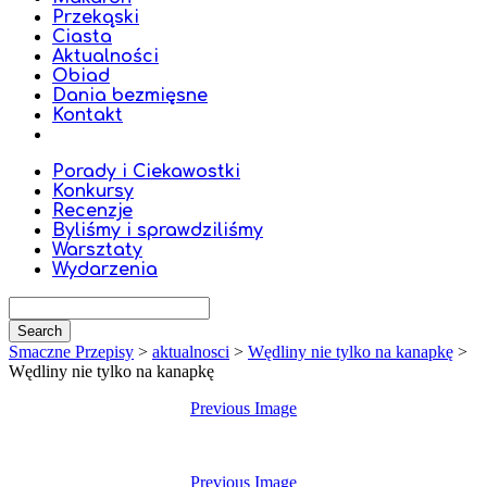
Przekąski
Ciasta
Aktualności
Obiad
Dania bezmięsne
Kontakt
Porady i Ciekawostki
Konkursy
Recenzje
Byliśmy i sprawdziliśmy
Warsztaty
Wydarzenia
Smaczne Przepisy
>
aktualnosci
>
Wędliny nie tylko na kanapkę
>
Wędliny nie tylko na kanapkę
Previous Image
Previous Image