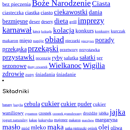
Boże Narodzenie
Ciasta
bez pieczenia
ciekawostki
dania
ciastka
ciasto
ciasteczka
imprezy
dieta
bezmięsne
deser
desery
grill
karnawał
kolacja
konkurs
kurczak
kawa
konkursy
koktajle
obiad
porady
mięso
makaron
napóje
pieczarki
pieczywo
przekąski
przekąska
przystawka
przetwory
przystawki
sałatki
ryby
sałatka
ser
recenzje
Wielkanoc
Wigilia
sezonowe
tłusty czwartek
zdrowie
śniadania
śniadanie
zupy
Składniki
cukier
cebula
cukier puder
cukier
banany
bazylia
jajka
waniliowy
czosnek
drożdże
jabłka
cynamon
czosnek granulowany
margaryna
jogurt naturalny
majonez
kakao
kukurydza
makaron
marchew
masło
mąka
olej
mleko
oliwa
miód
ogórek
natka pietruszki