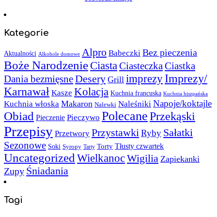
Kategorie
Alpro
Bez pieczenia
Babeczki
Aktualności
Alkohole domowe
Boże Narodzenie
Ciasta
Ciasteczka
Ciastka
Imprezy/
imprezy
Desery
Dania bezmięsne
Grill
Karnawał
Kolacja
Kasze
Kuchnia francuska
Kuchnia hiszpańska
Napoje/koktajle
Makaron
Kuchnia włoska
Naleśniki
Nalewki
Polecane
Obiad
Przekąski
Pieczywo
Pieczenie
Przepisy
Sałatki
Przystawki
Ryby
Przetwory
Sezonowe
Torty
Tłusty czwartek
Soki
Syropy
Tarty
Uncategorized
Wielkanoc
Wigilia
Zapiekanki
Śniadania
Zupy
Tagi