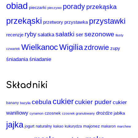
obiad
porady
przekąska
pieczarki
pieczywo
przekąski
przystawki
przystawka
przetwory
sałatki
sezonowe
ryby
sałatka
ser
recenzje
tłusty
Wigilia
Wielkanoc
zdrowie
zupy
czwartek
śniadania
śniadanie
Składniki
cukier
cebula
cukier puder
cukier
banany
bazylia
waniliowy
drożdże
czosnek
jabłka
cynamon
czosnek granulowany
jajka
majonez
jogurt naturalny
kakao
kukurydza
makaron
marchew