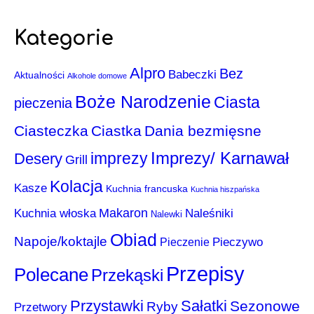
Kategorie
Alpro
Bez
Babeczki
Aktualności
Alkohole domowe
Boże Narodzenie
Ciasta
pieczenia
Ciasteczka
Ciastka
Dania bezmięsne
Imprezy/ Karnawał
imprezy
Desery
Grill
Kolacja
Kasze
Kuchnia francuska
Kuchnia hiszpańska
Makaron
Kuchnia włoska
Naleśniki
Nalewki
Obiad
Napoje/koktajle
Pieczenie
Pieczywo
Przepisy
Polecane
Przekąski
Przystawki
Sałatki
Sezonowe
Ryby
Przetwory