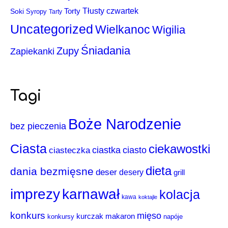
Torty
Tłusty czwartek
Soki
Syropy
Tarty
Uncategorized
Wielkanoc
Wigilia
Śniadania
Zupy
Zapiekanki
Tagi
Boże Narodzenie
bez pieczenia
Ciasta
ciekawostki
ciastka
ciasto
ciasteczka
dieta
dania bezmięsne
deser
desery
grill
imprezy
karnawał
kolacja
kawa
koktajle
konkurs
mięso
makaron
kurczak
konkursy
napóje