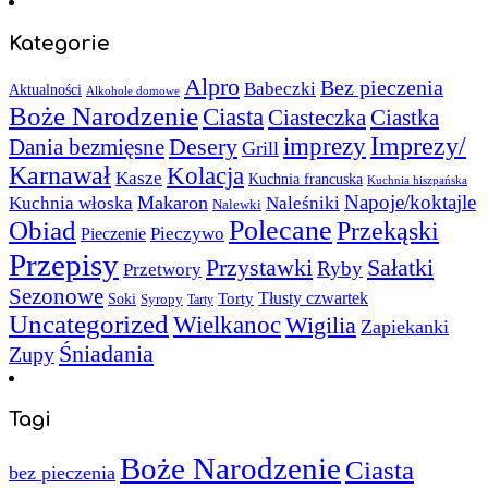
Kategorie
Alpro
Bez pieczenia
Babeczki
Aktualności
Alkohole domowe
Boże Narodzenie
Ciasta
Ciasteczka
Ciastka
Imprezy/
imprezy
Desery
Dania bezmięsne
Grill
Karnawał
Kolacja
Kasze
Kuchnia francuska
Kuchnia hiszpańska
Napoje/koktajle
Makaron
Kuchnia włoska
Naleśniki
Nalewki
Polecane
Obiad
Przekąski
Pieczywo
Pieczenie
Przepisy
Sałatki
Przystawki
Ryby
Przetwory
Sezonowe
Torty
Tłusty czwartek
Soki
Syropy
Tarty
Uncategorized
Wielkanoc
Wigilia
Zapiekanki
Śniadania
Zupy
Tagi
Boże Narodzenie
Ciasta
bez pieczenia