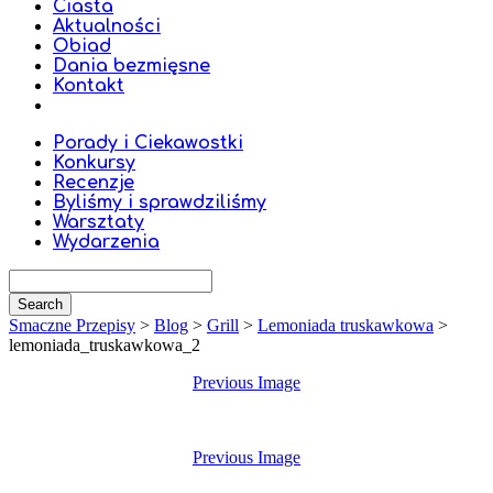
Ciasta
Aktualności
Obiad
Dania bezmięsne
Kontakt
Porady i Ciekawostki
Konkursy
Recenzje
Byliśmy i sprawdziliśmy
Warsztaty
Wydarzenia
Smaczne Przepisy
>
Blog
>
Grill
>
Lemoniada truskawkowa
>
lemoniada_truskawkowa_2
Previous Image
Previous Image