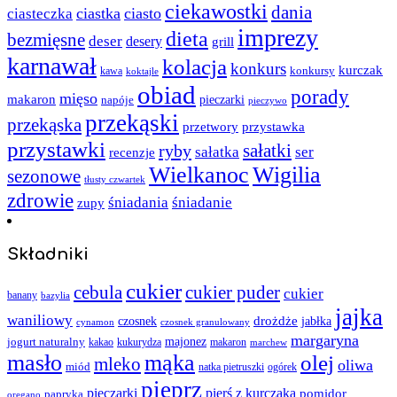
ciekawostki
dania
ciastka
ciasto
ciasteczka
imprezy
dieta
bezmięsne
deser
desery
grill
karnawał
kolacja
konkurs
kurczak
kawa
konkursy
koktajle
obiad
porady
mięso
makaron
napóje
pieczarki
pieczywo
przekąski
przekąska
przystawka
przetwory
przystawki
sałatki
ryby
sałatka
ser
recenzje
Wielkanoc
Wigilia
sezonowe
tłusty czwartek
zdrowie
śniadania
śniadanie
zupy
Składniki
cukier
cebula
cukier puder
cukier
banany
bazylia
jajka
waniliowy
czosnek
drożdże
jabłka
cynamon
czosnek granulowany
margaryna
jogurt naturalny
majonez
kakao
kukurydza
makaron
marchew
masło
mąka
olej
mleko
oliwa
miód
ogórek
natka pietruszki
pieprz
pieczarki
pierś z kurczaka
pomidor
papryka
oregano