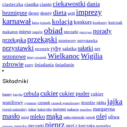
ciekawostki
dania
ciastka
ciasto
ciasteczka
imprezy
dieta
bezmięsne
deser
desery
grill
karnawał
kolacja
konkurs
kurczak
kawa
konkursy
koktajle
obiad
porady
mięso
makaron
napóje
pieczarki
pieczywo
przekąski
przekąska
przystawka
przetwory
przystawki
sałatki
ryby
sałatka
ser
recenzje
Wielkanoc
Wigilia
sezonowe
tłusty czwartek
zdrowie
śniadania
śniadanie
zupy
Składniki
cukier
cebula
cukier puder
cukier
banany
bazylia
jajka
waniliowy
czosnek
drożdże
jabłka
cynamon
czosnek granulowany
margaryna
jogurt naturalny
majonez
kakao
kukurydza
makaron
marchew
masło
mąka
olej
mleko
oliwa
miód
ogórek
natka pietruszki
pieprz
pieczarki
pierś z kurczaka
pomidor
papryka
oregano