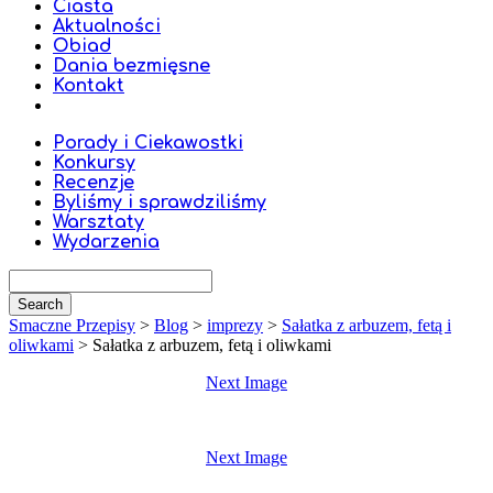
Ciasta
Aktualności
Obiad
Dania bezmięsne
Kontakt
Porady i Ciekawostki
Konkursy
Recenzje
Byliśmy i sprawdziliśmy
Warsztaty
Wydarzenia
Smaczne Przepisy
>
Blog
>
imprezy
>
Sałatka z arbuzem, fetą i
oliwkami
>
Sałatka z arbuzem, fetą i oliwkami
Next Image
Next Image