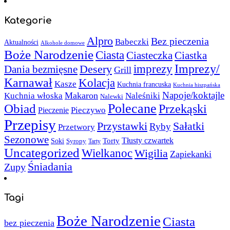
Kategorie
Alpro
Bez pieczenia
Babeczki
Aktualności
Alkohole domowe
Boże Narodzenie
Ciasta
Ciasteczka
Ciastka
Imprezy/
imprezy
Desery
Dania bezmięsne
Grill
Karnawał
Kolacja
Kasze
Kuchnia francuska
Kuchnia hiszpańska
Napoje/koktajle
Makaron
Kuchnia włoska
Naleśniki
Nalewki
Polecane
Obiad
Przekąski
Pieczywo
Pieczenie
Przepisy
Sałatki
Przystawki
Ryby
Przetwory
Sezonowe
Torty
Tłusty czwartek
Soki
Syropy
Tarty
Uncategorized
Wielkanoc
Wigilia
Zapiekanki
Śniadania
Zupy
Tagi
Boże Narodzenie
Ciasta
bez pieczenia