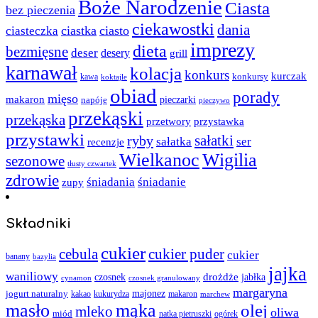
Boże Narodzenie
Ciasta
bez pieczenia
ciekawostki
dania
ciastka
ciasto
ciasteczka
imprezy
dieta
bezmięsne
deser
desery
grill
karnawał
kolacja
konkurs
kurczak
kawa
konkursy
koktajle
obiad
porady
mięso
makaron
napóje
pieczarki
pieczywo
przekąski
przekąska
przystawka
przetwory
przystawki
sałatki
ryby
sałatka
ser
recenzje
Wielkanoc
Wigilia
sezonowe
tłusty czwartek
zdrowie
śniadania
śniadanie
zupy
Składniki
cukier
cebula
cukier puder
cukier
banany
bazylia
jajka
waniliowy
czosnek
drożdże
jabłka
cynamon
czosnek granulowany
margaryna
jogurt naturalny
majonez
kakao
kukurydza
makaron
marchew
masło
mąka
olej
mleko
oliwa
miód
ogórek
natka pietruszki