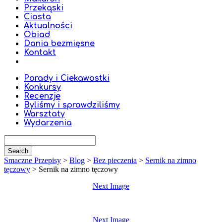
Przekąski
Ciasta
Aktualności
Obiad
Dania bezmięsne
Kontakt
Porady i Ciekawostki
Konkursy
Recenzje
Byliśmy i sprawdziliśmy
Warsztaty
Wydarzenia
Smaczne Przepisy
>
Blog
>
Bez pieczenia
>
Sernik na zimno
tęczowy
>
Sernik na zimno tęczowy
Next Image
Next Image