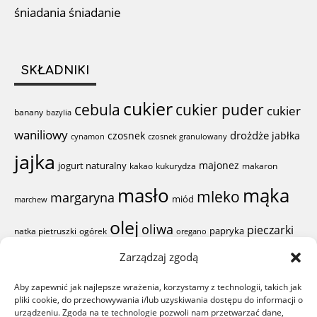
śniadania
śniadanie
SKŁADNIKI
cukier
cebula
cukier puder
cukier
banany
bazylia
waniliowy
drożdże
czosnek
jabłka
cynamon
czosnek granulowany
jajka
majonez
jogurt naturalny
kakao
kukurydza
makaron
mąka
masło
mleko
margaryna
miód
marchew
olej
oliwa
pieczarki
papryka
natka pietruszki
ogórek
oregano
pieprz
Zarządzaj zgodą
proszek do
pierś z kurczaka
pomidor
Aby zapewnić jak najlepsze wrażenia, korzystamy z technologii, takich jak
sól
ser żółty
pieczenia
ser
pliki cookie, do przechowywania i/lub uzyskiwania dostępu do informacji o
sok z cytryny
rodzynki
szynka
urządzeniu. Zgoda na te technologie pozwoli nam przetwarzać dane,