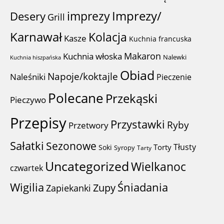
imprezy
Imprezy/
Desery
Grill
Karnawał
Kolacja
Kasze
Kuchnia francuska
Makaron
Kuchnia włoska
Nalewki
Kuchnia hiszpańska
Obiad
Napoje/koktajle
Naleśniki
Pieczenie
Polecane
Przekąski
Pieczywo
Przepisy
Przystawki
Ryby
Przetwory
Sałatki
Sezonowe
Tłusty
Torty
Soki
Syropy
Tarty
Uncategorized
Wielkanoc
czwartek
Wigilia
Śniadania
Zupy
Zapiekanki