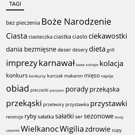
TAGI
Boże Narodzenie
bez pieczenia
Ciasta
ciekawostki
ciastka
ciasto
ciasteczka
dieta
dania bezmięsne
deser
desery
grill
imprezy
karnawał
kolacja
kawa
koktajle
konkurs
mięso
kurczak
makaron
konkursy
napóje
obiad
porady
przekąska
pieczarki
pieczywo
przekąski
przystawki
przystawka
przetwory
sałatki
sezonowe
ryby
sałatka
ser
recenzje
tłusty
Wigilia
Wielkanoc
zdrowie
zupy
czwartek