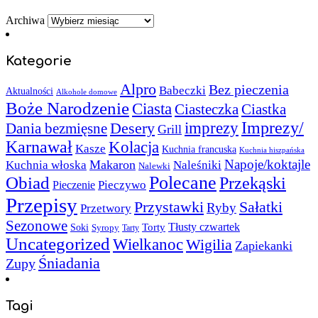
Archiwa
Kategorie
Alpro
Bez pieczenia
Babeczki
Aktualności
Alkohole domowe
Boże Narodzenie
Ciasta
Ciasteczka
Ciastka
Imprezy/
imprezy
Desery
Dania bezmięsne
Grill
Karnawał
Kolacja
Kasze
Kuchnia francuska
Kuchnia hiszpańska
Napoje/koktajle
Makaron
Kuchnia włoska
Naleśniki
Nalewki
Polecane
Obiad
Przekąski
Pieczywo
Pieczenie
Przepisy
Sałatki
Przystawki
Ryby
Przetwory
Sezonowe
Torty
Tłusty czwartek
Soki
Syropy
Tarty
Uncategorized
Wielkanoc
Wigilia
Zapiekanki
Śniadania
Zupy
Tagi