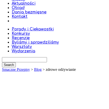
Aktualności
Obiad
Dania bezmięsne
Kontakt
Porady i Ciekawostki
Konkursy
Recenzje
Byliśmy i sprawdziliśmy
Warsztaty
Wydarzenia
Smaczne Przepisy
>
Blog
>
zdrowe odżywianie