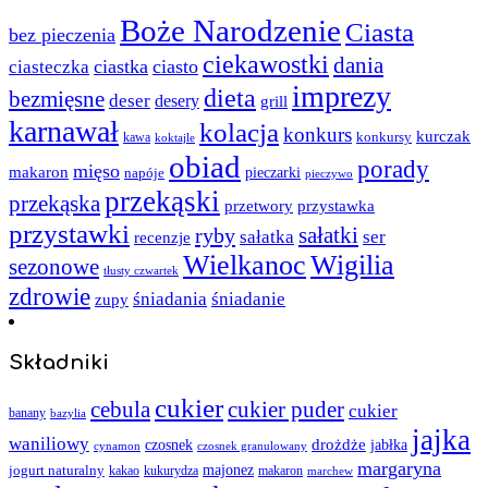
Boże Narodzenie
Ciasta
bez pieczenia
ciekawostki
dania
ciastka
ciasto
ciasteczka
imprezy
dieta
bezmięsne
deser
desery
grill
karnawał
kolacja
konkurs
kurczak
kawa
konkursy
koktajle
obiad
porady
mięso
makaron
napóje
pieczarki
pieczywo
przekąski
przekąska
przystawka
przetwory
przystawki
sałatki
ryby
sałatka
ser
recenzje
Wielkanoc
Wigilia
sezonowe
tłusty czwartek
zdrowie
śniadania
śniadanie
zupy
Składniki
cukier
cebula
cukier puder
cukier
banany
bazylia
jajka
waniliowy
czosnek
drożdże
jabłka
cynamon
czosnek granulowany
margaryna
jogurt naturalny
majonez
kakao
kukurydza
makaron
marchew