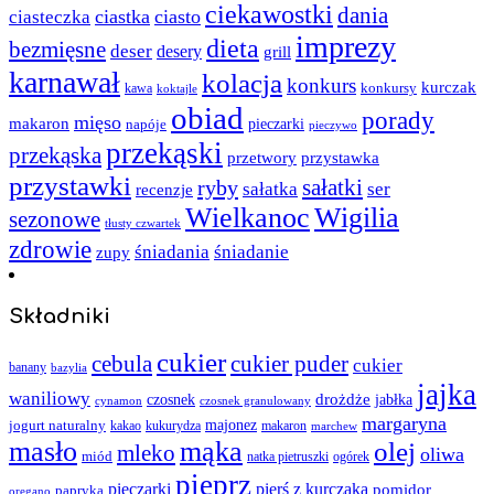
ciekawostki
dania
ciastka
ciasto
ciasteczka
imprezy
dieta
bezmięsne
deser
desery
grill
karnawał
kolacja
konkurs
kurczak
kawa
konkursy
koktajle
obiad
porady
mięso
makaron
napóje
pieczarki
pieczywo
przekąski
przekąska
przystawka
przetwory
przystawki
sałatki
ryby
sałatka
ser
recenzje
Wielkanoc
Wigilia
sezonowe
tłusty czwartek
zdrowie
śniadania
śniadanie
zupy
Składniki
cukier
cebula
cukier puder
cukier
banany
bazylia
jajka
waniliowy
czosnek
drożdże
jabłka
cynamon
czosnek granulowany
margaryna
jogurt naturalny
majonez
kakao
kukurydza
makaron
marchew
masło
mąka
olej
mleko
oliwa
miód
ogórek
natka pietruszki
pieprz
pieczarki
pierś z kurczaka
pomidor
papryka
oregano