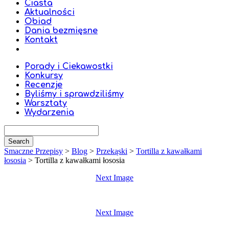
Ciasta
Aktualności
Obiad
Dania bezmięsne
Kontakt
Porady i Ciekawostki
Konkursy
Recenzje
Byliśmy i sprawdziliśmy
Warsztaty
Wydarzenia
Smaczne Przepisy
>
Blog
>
Przekąski
>
Tortilla z kawałkami
łososia
>
Tortilla z kawałkami łososia
Next Image
Next Image