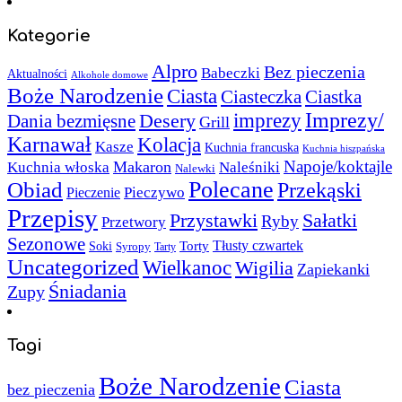
Kategorie
Alpro
Bez pieczenia
Babeczki
Aktualności
Alkohole domowe
Boże Narodzenie
Ciasta
Ciasteczka
Ciastka
Imprezy/
imprezy
Desery
Dania bezmięsne
Grill
Karnawał
Kolacja
Kasze
Kuchnia francuska
Kuchnia hiszpańska
Napoje/koktajle
Makaron
Kuchnia włoska
Naleśniki
Nalewki
Polecane
Obiad
Przekąski
Pieczywo
Pieczenie
Przepisy
Sałatki
Przystawki
Ryby
Przetwory
Sezonowe
Torty
Tłusty czwartek
Soki
Syropy
Tarty
Uncategorized
Wielkanoc
Wigilia
Zapiekanki
Śniadania
Zupy
Tagi
Boże Narodzenie
Ciasta
bez pieczenia