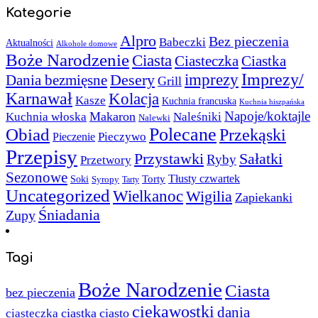
Kategorie
Alpro
Bez pieczenia
Babeczki
Aktualności
Alkohole domowe
Boże Narodzenie
Ciasta
Ciasteczka
Ciastka
Imprezy/
imprezy
Desery
Dania bezmięsne
Grill
Karnawał
Kolacja
Kasze
Kuchnia francuska
Kuchnia hiszpańska
Napoje/koktajle
Makaron
Kuchnia włoska
Naleśniki
Nalewki
Polecane
Obiad
Przekąski
Pieczywo
Pieczenie
Przepisy
Sałatki
Przystawki
Ryby
Przetwory
Sezonowe
Torty
Tłusty czwartek
Soki
Syropy
Tarty
Uncategorized
Wielkanoc
Wigilia
Zapiekanki
Śniadania
Zupy
Tagi
Boże Narodzenie
Ciasta
bez pieczenia
ciekawostki
dania
ciastka
ciasto
ciasteczka