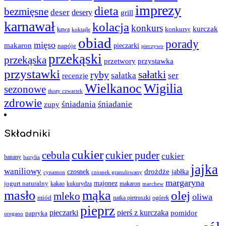
imprezy
dieta
bezmięsne
deser
desery
grill
karnawał
kolacja
konkurs
kurczak
kawa
konkursy
koktajle
obiad
porady
mięso
makaron
napóje
pieczarki
pieczywo
przekąski
przekąska
przystawka
przetwory
przystawki
sałatki
ryby
sałatka
ser
recenzje
Wielkanoc
Wigilia
sezonowe
tłusty czwartek
zdrowie
śniadania
śniadanie
zupy
Składniki
cukier
cebula
cukier puder
cukier
banany
bazylia
jajka
waniliowy
czosnek
drożdże
jabłka
cynamon
czosnek granulowany
margaryna
jogurt naturalny
majonez
kakao
kukurydza
makaron
marchew
masło
mąka
olej
mleko
oliwa
miód
ogórek
natka pietruszki
pieprz
pieczarki
pierś z kurczaka
pomidor
papryka
oregano