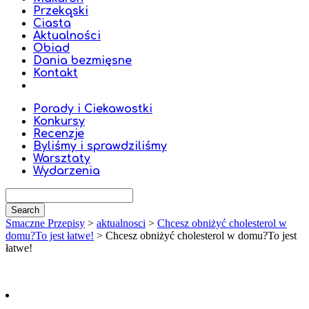
Przekąski
Ciasta
Aktualności
Obiad
Dania bezmięsne
Kontakt
Porady i Ciekawostki
Konkursy
Recenzje
Byliśmy i sprawdziliśmy
Warsztaty
Wydarzenia
Smaczne Przepisy
>
aktualnosci
>
Chcesz obniżyć cholesterol w
domu?To jest łatwe!
>
Chcesz obniżyć cholesterol w domu?To jest
łatwe!