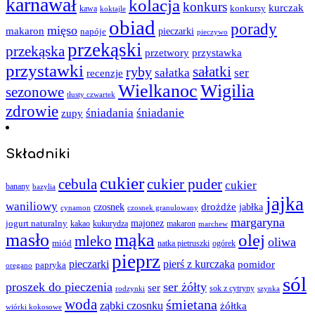
karnawał
kolacja
konkurs
kurczak
kawa
konkursy
koktajle
obiad
porady
mięso
makaron
napóje
pieczarki
pieczywo
przekąski
przekąska
przystawka
przetwory
przystawki
sałatki
ryby
sałatka
ser
recenzje
Wielkanoc
Wigilia
sezonowe
tłusty czwartek
zdrowie
śniadania
śniadanie
zupy
Składniki
cukier
cebula
cukier puder
cukier
banany
bazylia
jajka
waniliowy
czosnek
drożdże
jabłka
cynamon
czosnek granulowany
margaryna
jogurt naturalny
majonez
kakao
kukurydza
makaron
marchew
masło
mąka
olej
mleko
oliwa
miód
ogórek
natka pietruszki
pieprz
pieczarki
pierś z kurczaka
pomidor
papryka
oregano
sól
proszek do pieczenia
ser żółty
ser
sok z cytryny
rodzynki
szynka
woda
śmietana
ząbki czosnku
żółtka
wiórki kokosowe