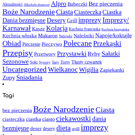
Alpro
Bez pieczenia
Babeczki
Aktualności
Alkohole domowe
Boże Narodzenie
Ciasta
Ciasteczka
Ciastka
Imprezy/
imprezy
Desery
Dania bezmięsne
Grill
Karnawał
Kolacja
Kasze
Kuchnia francuska
Kuchnia hiszpańska
Napoje/koktajle
Makaron
Kuchnia włoska
Naleśniki
Nalewki
Polecane
Obiad
Przekąski
Pieczywo
Pieczenie
Przepisy
Sałatki
Przystawki
Ryby
Przetwory
Sezonowe
Torty
Tłusty czwartek
Soki
Syropy
Tarty
Uncategorized
Wielkanoc
Wigilia
Zapiekanki
Śniadania
Zupy
Tagi
Boże Narodzenie
Ciasta
bez pieczenia
ciekawostki
dania
ciastka
ciasto
ciasteczka
imprezy
dieta
bezmięsne
deser
desery
grill