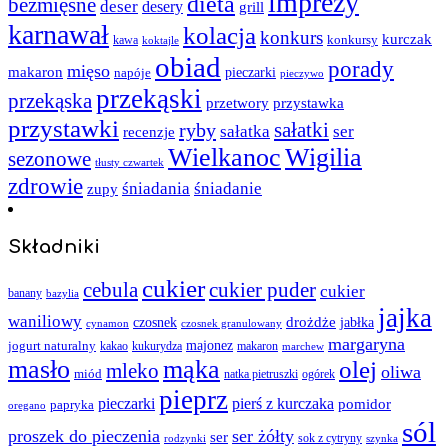
imprezy
dieta
bezmięsne
deser
desery
grill
karnawał
kolacja
konkurs
kurczak
kawa
konkursy
koktajle
obiad
porady
mięso
makaron
napóje
pieczarki
pieczywo
przekąski
przekąska
przystawka
przetwory
przystawki
sałatki
ryby
sałatka
ser
recenzje
Wielkanoc
Wigilia
sezonowe
tłusty czwartek
zdrowie
śniadania
śniadanie
zupy
Składniki
cukier
cebula
cukier puder
cukier
banany
bazylia
jajka
waniliowy
czosnek
drożdże
jabłka
cynamon
czosnek granulowany
margaryna
jogurt naturalny
majonez
kakao
kukurydza
makaron
marchew
masło
mąka
olej
mleko
oliwa
miód
ogórek
natka pietruszki
pieprz
pieczarki
pierś z kurczaka
pomidor
papryka
oregano
sól
proszek do pieczenia
ser żółty
ser
sok z cytryny
rodzynki
szynka