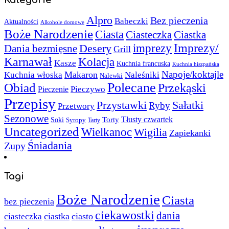
Alpro
Bez pieczenia
Babeczki
Aktualności
Alkohole domowe
Boże Narodzenie
Ciasta
Ciasteczka
Ciastka
Imprezy/
imprezy
Desery
Dania bezmięsne
Grill
Karnawał
Kolacja
Kasze
Kuchnia francuska
Kuchnia hiszpańska
Napoje/koktajle
Makaron
Kuchnia włoska
Naleśniki
Nalewki
Polecane
Obiad
Przekąski
Pieczywo
Pieczenie
Przepisy
Sałatki
Przystawki
Ryby
Przetwory
Sezonowe
Torty
Tłusty czwartek
Soki
Syropy
Tarty
Uncategorized
Wielkanoc
Wigilia
Zapiekanki
Śniadania
Zupy
Tagi
Boże Narodzenie
Ciasta
bez pieczenia
ciekawostki
dania
ciastka
ciasto
ciasteczka