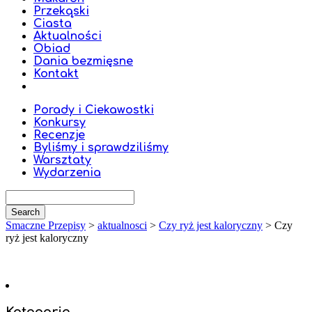
Przekąski
Ciasta
Aktualności
Obiad
Dania bezmięsne
Kontakt
Porady i Ciekawostki
Konkursy
Recenzje
Byliśmy i sprawdziliśmy
Warsztaty
Wydarzenia
Smaczne Przepisy
>
aktualnosci
>
Czy ryż jest kaloryczny
>
Czy
ryż jest kaloryczny
Kategorie