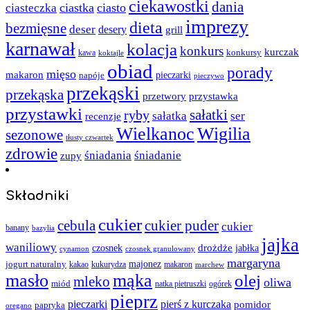
ciekawostki
dania
ciastka
ciasto
ciasteczka
imprezy
dieta
bezmięsne
deser
desery
grill
karnawał
kolacja
konkurs
kurczak
kawa
konkursy
koktajle
obiad
porady
mięso
makaron
napóje
pieczarki
pieczywo
przekąski
przekąska
przystawka
przetwory
przystawki
sałatki
ryby
sałatka
ser
recenzje
Wielkanoc
Wigilia
sezonowe
tłusty czwartek
zdrowie
śniadania
śniadanie
zupy
Składniki
cukier
cebula
cukier puder
cukier
banany
bazylia
jajka
waniliowy
czosnek
drożdże
jabłka
cynamon
czosnek granulowany
margaryna
jogurt naturalny
majonez
kakao
kukurydza
makaron
marchew
masło
mąka
olej
mleko
oliwa
miód
ogórek
natka pietruszki
pieprz
pieczarki
pierś z kurczaka
pomidor
papryka
oregano