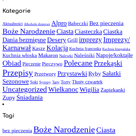
Kategorie
Alpro
Bez pieczenia
Babeczki
Aktualności
Alkohole domowe
Boże Narodzenie
Ciasta
Ciasteczka
Ciastka
Imprezy/
imprezy
Desery
Dania bezmięsne
Grill
Karnawał
Kolacja
Kasze
Kuchnia francuska
Kuchnia hiszpańska
Napoje/koktajle
Makaron
Kuchnia włoska
Naleśniki
Nalewki
Polecane
Obiad
Przekąski
Pieczywo
Pieczenie
Przepisy
Sałatki
Przystawki
Ryby
Przetwory
Sezonowe
Torty
Tłusty czwartek
Soki
Syropy
Tarty
Uncategorized
Wielkanoc
Wigilia
Zapiekanki
Śniadania
Zupy
Tagi
Boże Narodzenie
Ciasta
bez pieczenia