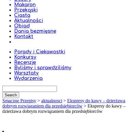
Makaron
Przekąski
Ciasta
Aktualności
Obiad
Dania bezmięsne
Kontakt
Porady i Ciekawostki
Konkursy
Recenzje
Byliśmy i sprawdziliśmy
Warsztaty
Wydarzenia
Smaczne Przepisy
>
aktualnosci
>
Ekspresy do kawy – dzierżawa
dobrym rozwiązaniem dla przedsiębiorców
>
Ekspresy do kawy –
dzierżawa dobrym rozwiązaniem dla przedsiębiorców