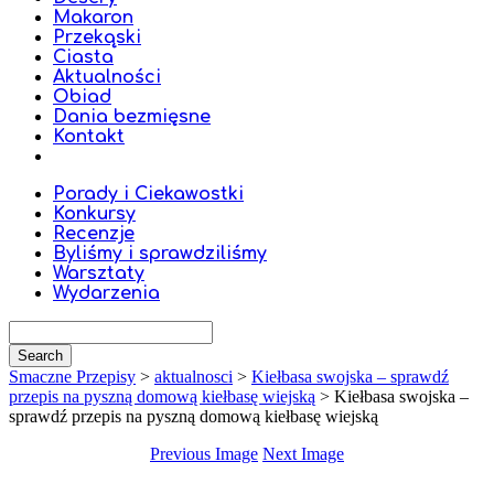
Makaron
Przekąski
Ciasta
Aktualności
Obiad
Dania bezmięsne
Kontakt
Porady i Ciekawostki
Konkursy
Recenzje
Byliśmy i sprawdziliśmy
Warsztaty
Wydarzenia
Smaczne Przepisy
>
aktualnosci
>
Kiełbasa swojska – sprawdź
przepis na pyszną domową kiełbasę wiejską
>
Kiełbasa swojska –
sprawdź przepis na pyszną domową kiełbasę wiejską
Previous Image
Next Image