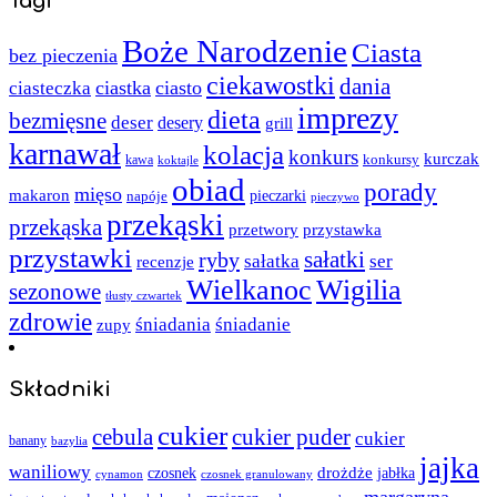
Tagi
Boże Narodzenie
Ciasta
bez pieczenia
ciekawostki
dania
ciastka
ciasto
ciasteczka
imprezy
dieta
bezmięsne
deser
desery
grill
karnawał
kolacja
konkurs
kurczak
kawa
konkursy
koktajle
obiad
porady
mięso
makaron
napóje
pieczarki
pieczywo
przekąski
przekąska
przystawka
przetwory
przystawki
sałatki
ryby
sałatka
ser
recenzje
Wielkanoc
Wigilia
sezonowe
tłusty czwartek
zdrowie
śniadania
śniadanie
zupy
Składniki
cukier
cebula
cukier puder
cukier
banany
bazylia
jajka
waniliowy
czosnek
drożdże
jabłka
cynamon
czosnek granulowany