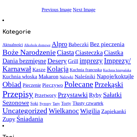
Previous Image
Next Image
Kategorie
Alpro
Bez pieczenia
Babeczki
Aktualności
Alkohole domowe
Boże Narodzenie
Ciasta
Ciasteczka
Ciastka
Imprezy/
imprezy
Desery
Dania bezmięsne
Grill
Karnawał
Kolacja
Kasze
Kuchnia francuska
Kuchnia hiszpańska
Napoje/koktajle
Makaron
Kuchnia włoska
Naleśniki
Nalewki
Polecane
Obiad
Przekąski
Pieczywo
Pieczenie
Przepisy
Sałatki
Przystawki
Ryby
Przetwory
Sezonowe
Torty
Tłusty czwartek
Soki
Syropy
Tarty
Uncategorized
Wielkanoc
Wigilia
Zapiekanki
Śniadania
Zupy