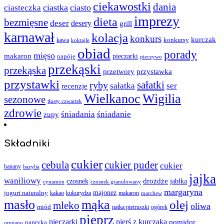
ciekawostki
dania
ciastka
ciasto
ciasteczka
imprezy
dieta
bezmięsne
deser
desery
grill
karnawał
kolacja
konkurs
kurczak
kawa
konkursy
koktajle
obiad
porady
mięso
makaron
napóje
pieczarki
pieczywo
przekąski
przekąska
przystawka
przetwory
przystawki
sałatki
ryby
sałatka
ser
recenzje
Wielkanoc
Wigilia
sezonowe
tłusty czwartek
zdrowie
śniadania
śniadanie
zupy
Składniki
cukier
cebula
cukier puder
cukier
banany
bazylia
jajka
waniliowy
czosnek
drożdże
jabłka
cynamon
czosnek granulowany
margaryna
jogurt naturalny
majonez
kakao
kukurydza
makaron
marchew
masło
mąka
olej
mleko
oliwa
miód
ogórek
natka pietruszki
pieprz
pieczarki
pierś z kurczaka
pomidor
papryka
oregano