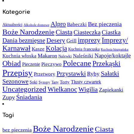
Kategorie
Alpro
Bez pieczenia
Babeczki
Aktualności
Alkohole domowe
Boże Narodzenie
Ciasta
Ciasteczka
Ciastka
Imprezy/
imprezy
Desery
Dania bezmięsne
Grill
Karnawał
Kolacja
Kasze
Kuchnia francuska
Kuchnia hiszpańska
Napoje/koktajle
Makaron
Kuchnia włoska
Naleśniki
Nalewki
Polecane
Obiad
Przekąski
Pieczywo
Pieczenie
Przepisy
Sałatki
Przystawki
Ryby
Przetwory
Sezonowe
Torty
Tłusty czwartek
Soki
Syropy
Tarty
Uncategorized
Wielkanoc
Wigilia
Zapiekanki
Śniadania
Zupy
Tagi
Boże Narodzenie
Ciasta
bez pieczenia