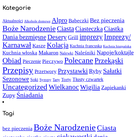
Kategorie
Alpro
Bez pieczenia
Babeczki
Aktualności
Alkohole domowe
Boże Narodzenie
Ciasta
Ciasteczka
Ciastka
Imprezy/
imprezy
Desery
Dania bezmięsne
Grill
Karnawał
Kolacja
Kasze
Kuchnia francuska
Kuchnia hiszpańska
Napoje/koktajle
Makaron
Kuchnia włoska
Naleśniki
Nalewki
Polecane
Obiad
Przekąski
Pieczywo
Pieczenie
Przepisy
Sałatki
Przystawki
Ryby
Przetwory
Sezonowe
Torty
Tłusty czwartek
Soki
Syropy
Tarty
Uncategorized
Wielkanoc
Wigilia
Zapiekanki
Śniadania
Zupy
Tagi
Boże Narodzenie
Ciasta
bez pieczenia
ciekawostki
dania