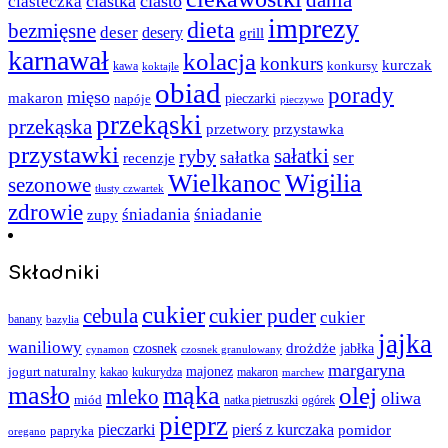
ciastka
ciasto
ciasteczka
imprezy
dieta
bezmięsne
deser
desery
grill
karnawał
kolacja
konkurs
kurczak
kawa
konkursy
koktajle
obiad
porady
mięso
makaron
napóje
pieczarki
pieczywo
przekąski
przekąska
przystawka
przetwory
przystawki
sałatki
ryby
sałatka
ser
recenzje
Wielkanoc
Wigilia
sezonowe
tłusty czwartek
zdrowie
śniadania
śniadanie
zupy
Składniki
cukier
cebula
cukier puder
cukier
banany
bazylia
jajka
waniliowy
czosnek
drożdże
jabłka
cynamon
czosnek granulowany
margaryna
jogurt naturalny
majonez
kakao
kukurydza
makaron
marchew
masło
mąka
olej
mleko
oliwa
miód
ogórek
natka pietruszki
pieprz
pieczarki
pierś z kurczaka
pomidor
papryka
oregano