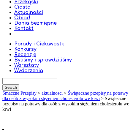
Przekąski
Ciasta
Aktualności
Obiad
Dania bezmięsne
Kontakt
Porady i Ciekawostki
Konkursy
Recenzje
Byliśmy i sprawdziliśmy
Warsztaty
Wydarzenia
Smaczne Przepisy
>
aktualnosci
>
Świąteczne przepisy na potrawy
dla osób z wysokim stężeniem cholesterolu we krwi
>
Świąteczne
przepisy na potrawy dla osób z wysokim stężeniem cholesterolu we
krwi