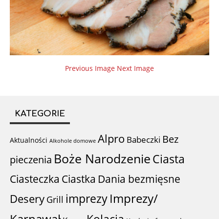
Previous Image
Next Image
KATEGORIE
Alpro
Bez
Babeczki
Aktualności
Alkohole domowe
Boże Narodzenie
Ciasta
pieczenia
Ciastka
Ciasteczka
Dania bezmięsne
imprezy
Imprezy/
Desery
Grill
Karnawał