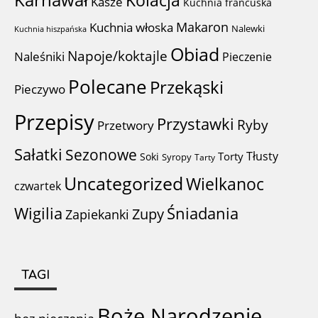
Kolacja
Kasze
Kuchnia francuska
Makaron
Kuchnia włoska
Nalewki
Kuchnia hiszpańska
Obiad
Napoje/koktajle
Naleśniki
Pieczenie
Polecane
Przekąski
Pieczywo
Przepisy
Przystawki
Ryby
Przetwory
Sałatki
Sezonowe
Tłusty
Torty
Soki
Syropy
Tarty
Uncategorized
Wielkanoc
czwartek
Wigilia
Śniadania
Zupy
Zapiekanki
TAGI
Boże Narodzenie