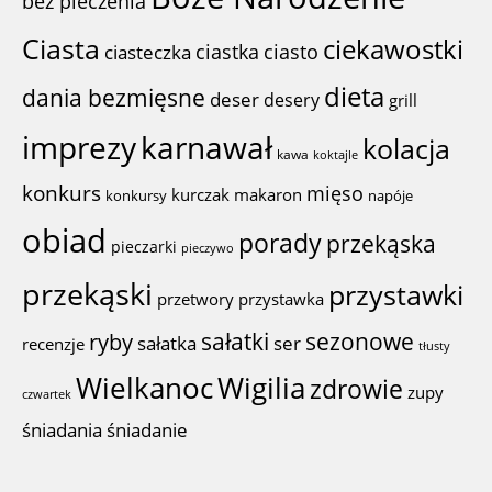
bez pieczenia
Ciasta
ciekawostki
ciastka
ciasto
ciasteczka
dieta
dania bezmięsne
deser
desery
grill
imprezy
karnawał
kolacja
kawa
koktajle
konkurs
mięso
kurczak
makaron
konkursy
napóje
obiad
porady
przekąska
pieczarki
pieczywo
przekąski
przystawki
przystawka
przetwory
sałatki
sezonowe
ryby
sałatka
ser
recenzje
tłusty
Wigilia
Wielkanoc
zdrowie
zupy
czwartek
śniadania
śniadanie