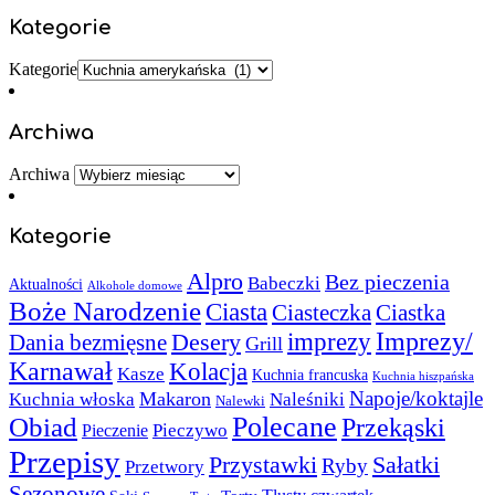
Kategorie
Kategorie
Archiwa
Archiwa
Kategorie
Alpro
Bez pieczenia
Babeczki
Aktualności
Alkohole domowe
Boże Narodzenie
Ciasta
Ciasteczka
Ciastka
Imprezy/
imprezy
Desery
Dania bezmięsne
Grill
Karnawał
Kolacja
Kasze
Kuchnia francuska
Kuchnia hiszpańska
Napoje/koktajle
Makaron
Kuchnia włoska
Naleśniki
Nalewki
Polecane
Obiad
Przekąski
Pieczywo
Pieczenie
Przepisy
Sałatki
Przystawki
Ryby
Przetwory
Sezonowe