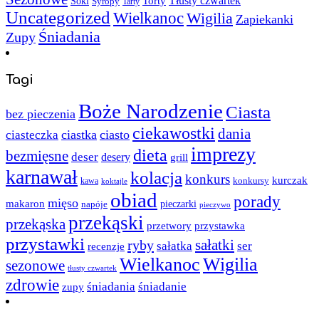
Torty
Tłusty czwartek
Soki
Syropy
Tarty
Uncategorized
Wielkanoc
Wigilia
Zapiekanki
Śniadania
Zupy
Tagi
Boże Narodzenie
Ciasta
bez pieczenia
ciekawostki
dania
ciastka
ciasto
ciasteczka
imprezy
dieta
bezmięsne
deser
desery
grill
karnawał
kolacja
konkurs
kurczak
kawa
konkursy
koktajle
obiad
porady
mięso
makaron
napóje
pieczarki
pieczywo
przekąski
przekąska
przystawka
przetwory
przystawki
sałatki
ryby
sałatka
ser
recenzje
Wielkanoc
Wigilia
sezonowe
tłusty czwartek
zdrowie
śniadania
śniadanie
zupy