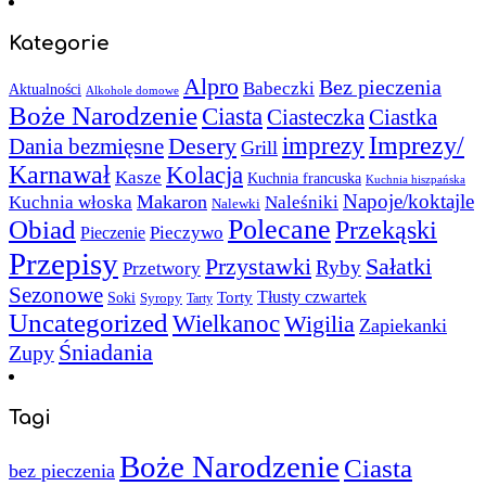
Kategorie
Alpro
Bez pieczenia
Babeczki
Aktualności
Alkohole domowe
Boże Narodzenie
Ciasta
Ciasteczka
Ciastka
Imprezy/
imprezy
Desery
Dania bezmięsne
Grill
Karnawał
Kolacja
Kasze
Kuchnia francuska
Kuchnia hiszpańska
Napoje/koktajle
Makaron
Kuchnia włoska
Naleśniki
Nalewki
Polecane
Obiad
Przekąski
Pieczywo
Pieczenie
Przepisy
Sałatki
Przystawki
Ryby
Przetwory
Sezonowe
Torty
Tłusty czwartek
Soki
Syropy
Tarty
Uncategorized
Wielkanoc
Wigilia
Zapiekanki
Śniadania
Zupy
Tagi
Boże Narodzenie
Ciasta
bez pieczenia