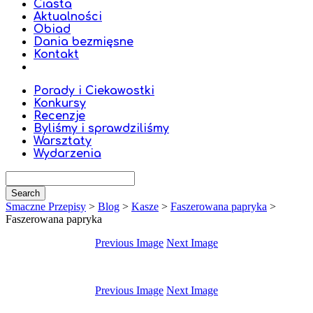
Ciasta
Aktualności
Obiad
Dania bezmięsne
Kontakt
Porady i Ciekawostki
Konkursy
Recenzje
Byliśmy i sprawdziliśmy
Warsztaty
Wydarzenia
Smaczne Przepisy
>
Blog
>
Kasze
>
Faszerowana papryka
>
Faszerowana papryka
Previous Image
Next Image
Previous Image
Next Image