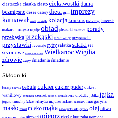
ciekawostki
dania
ciastka
ciasto
ciasteczka
imprezy
dieta
bezmięsne
deser
desery
grill
karnawał
kolacja
konkurs
kurczak
kawa
konkursy
koktajle
obiad
porady
mięso
makaron
napóje
pieczarki
pieczywo
przekąski
przekąska
przystawka
przetwory
przystawki
sałatki
ryby
sałatka
ser
recenzje
Wielkanoc
Wigilia
sezonowe
tłusty czwartek
zdrowie
śniadania
śniadanie
zupy
Składniki
cukier
cebula
cukier puder
cukier
banany
bazylia
jajka
waniliowy
czosnek
drożdże
jabłka
cynamon
czosnek granulowany
margaryna
jogurt naturalny
majonez
kakao
kukurydza
makaron
marchew
masło
mąka
olej
mleko
oliwa
miód
ogórek
natka pietruszki
pieprz
pieczarki
pierś z kurczaka
pomidor
papryka
oregano