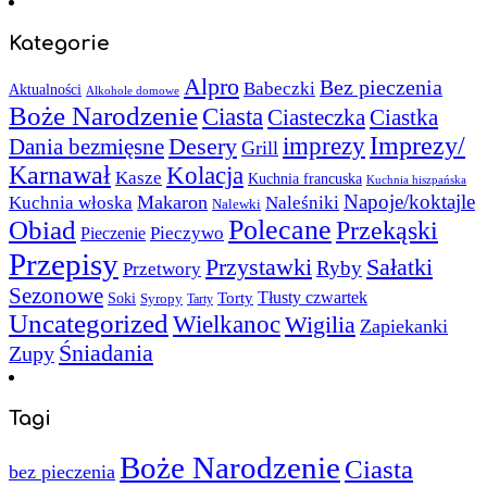
Kategorie
Alpro
Bez pieczenia
Babeczki
Aktualności
Alkohole domowe
Boże Narodzenie
Ciasta
Ciasteczka
Ciastka
Imprezy/
imprezy
Desery
Dania bezmięsne
Grill
Karnawał
Kolacja
Kasze
Kuchnia francuska
Kuchnia hiszpańska
Napoje/koktajle
Makaron
Kuchnia włoska
Naleśniki
Nalewki
Polecane
Obiad
Przekąski
Pieczywo
Pieczenie
Przepisy
Sałatki
Przystawki
Ryby
Przetwory
Sezonowe
Torty
Tłusty czwartek
Soki
Syropy
Tarty
Uncategorized
Wielkanoc
Wigilia
Zapiekanki
Śniadania
Zupy
Tagi
Boże Narodzenie
Ciasta
bez pieczenia