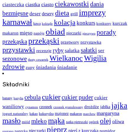
ciekawostki
dania
ciastka
ciasto
ciasteczka
imprezy
dieta
bezmięsne
deser
desery
grill
karnawał
kolacja
konkurs
kurczak
kawa
konkursy
koktajle
obiad
porady
mięso
makaron
napóje
pieczarki
pieczywo
przekąski
przekąska
przystawka
przetwory
przystawki
sałatki
ryby
sałatka
ser
recenzje
Wielkanoc
Wigilia
sezonowe
tłusty czwartek
zdrowie
śniadania
śniadanie
zupy
Składniki
cukier
cebula
cukier puder
cukier
banany
bazylia
jajka
waniliowy
czosnek
drożdże
jabłka
cynamon
czosnek granulowany
margaryna
jogurt naturalny
majonez
kakao
kukurydza
makaron
marchew
masło
mąka
olej
mleko
oliwa
miód
ogórek
natka pietruszki
pieprz
pieczarki
pierś z kurczaka
pomidor
papryka
oregano