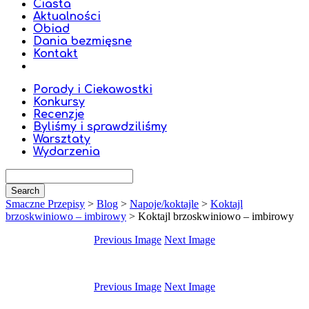
Ciasta
Aktualności
Obiad
Dania bezmięsne
Kontakt
Porady i Ciekawostki
Konkursy
Recenzje
Byliśmy i sprawdziliśmy
Warsztaty
Wydarzenia
Smaczne Przepisy
>
Blog
>
Napoje/koktajle
>
Koktajl
brzoskwiniowo – imbirowy
>
Koktajl brzoskwiniowo – imbirowy
Previous Image
Next Image
Previous Image
Next Image