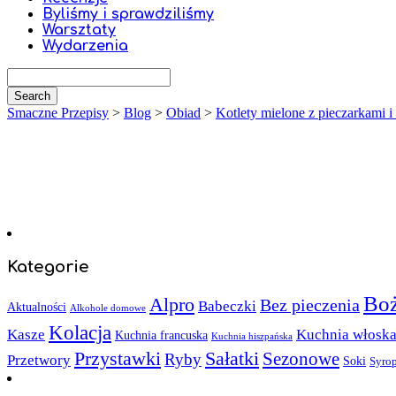
Byliśmy i sprawdziliśmy
Warsztaty
Wydarzenia
Smaczne Przepisy
>
Blog
>
Obiad
>
Kotlety mielone z pieczarkami i
Kategorie
Boż
Alpro
Bez pieczenia
Babeczki
Aktualności
Alkohole domowe
Kolacja
Kasze
Kuchnia włosk
Kuchnia francuska
Kuchnia hiszpańska
Sałatki
Przystawki
Sezonowe
Ryby
Przetwory
Soki
Syro