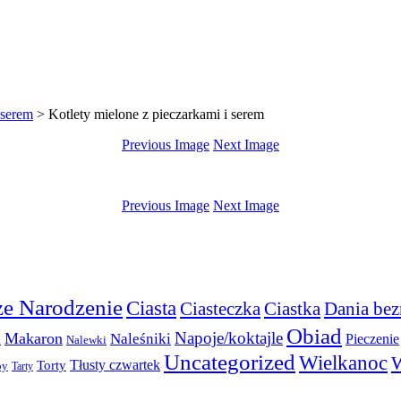
 serem
>
Kotlety mielone z pieczarkami i serem
Previous Image
Next Image
Previous Image
Next Image
e Narodzenie
Ciasta
Ciasteczka
Ciastka
Dania bez
Obiad
Napoje/koktajle
Makaron
a
Naleśniki
Pieczenie
Nalewki
Uncategorized
Wielkanoc
W
Torty
Tłusty czwartek
py
Tarty