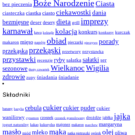
Boże Narodzenie
Ciasta
bez pieczenia
ciekawostki
dania
ciastka
ciasto
ciasteczka
imprezy
dieta
bezmięsne
deser
desery
grill
karnawał
kolacja
konkurs
kurczak
kawa
konkursy
koktajle
obiad
porady
mięso
makaron
napóje
pieczarki
pieczywo
przekąski
przekąska
przystawka
przetwory
przystawki
sałatki
ryby
sałatka
ser
recenzje
Wielkanoc
Wigilia
sezonowe
tłusty czwartek
zdrowie
śniadania
śniadanie
zupy
Składniki
cukier
cebula
cukier puder
cukier
banany
bazylia
jajka
waniliowy
czosnek
drożdże
jabłka
cynamon
czosnek granulowany
margaryna
jogurt naturalny
majonez
kakao
kukurydza
makaron
marchew
masło
mąka
olej
mleko
oliwa
miód
ogórek
natka pietruszki