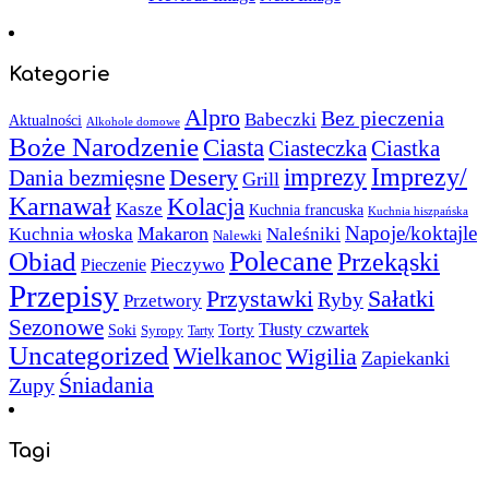
Kategorie
Alpro
Bez pieczenia
Babeczki
Aktualności
Alkohole domowe
Boże Narodzenie
Ciasta
Ciasteczka
Ciastka
Imprezy/
imprezy
Desery
Dania bezmięsne
Grill
Karnawał
Kolacja
Kasze
Kuchnia francuska
Kuchnia hiszpańska
Napoje/koktajle
Makaron
Kuchnia włoska
Naleśniki
Nalewki
Polecane
Obiad
Przekąski
Pieczywo
Pieczenie
Przepisy
Sałatki
Przystawki
Ryby
Przetwory
Sezonowe
Torty
Tłusty czwartek
Soki
Syropy
Tarty
Uncategorized
Wielkanoc
Wigilia
Zapiekanki
Śniadania
Zupy
Tagi