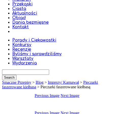
Przekąski
Ciasta
Aktualności
Obiad
Dania bezmięsne
Kontakt
Porady i Ciekawostki
Konkursy
Recenzje
Byliśmy i sprawdziliśmy
Warsztaty
Wydarzenia
Smaczne Przepisy
>
Blog
>
Imprezy/ Karnawał
>
Pieczarki
faszerowane kiełbasą
>
Pieczarki faszerowane kiełbasą
Previous Image
Next Image
Previous Image
Next Image