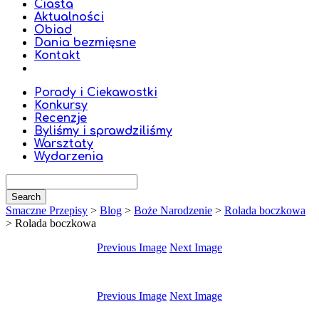
Ciasta
Aktualności
Obiad
Dania bezmięsne
Kontakt
Porady i Ciekawostki
Konkursy
Recenzje
Byliśmy i sprawdziliśmy
Warsztaty
Wydarzenia
Smaczne Przepisy
>
Blog
>
Boże Narodzenie
>
Rolada boczkowa
>
Rolada boczkowa
Previous Image
Next Image
Previous Image
Next Image