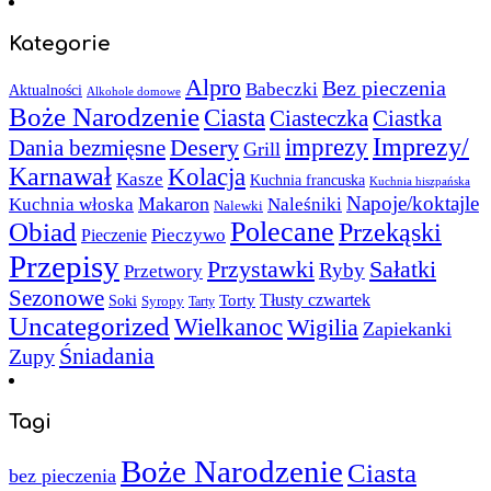
Kategorie
Alpro
Bez pieczenia
Babeczki
Aktualności
Alkohole domowe
Boże Narodzenie
Ciasta
Ciasteczka
Ciastka
Imprezy/
imprezy
Desery
Dania bezmięsne
Grill
Karnawał
Kolacja
Kasze
Kuchnia francuska
Kuchnia hiszpańska
Napoje/koktajle
Makaron
Kuchnia włoska
Naleśniki
Nalewki
Polecane
Obiad
Przekąski
Pieczywo
Pieczenie
Przepisy
Sałatki
Przystawki
Ryby
Przetwory
Sezonowe
Torty
Tłusty czwartek
Soki
Syropy
Tarty
Uncategorized
Wielkanoc
Wigilia
Zapiekanki
Śniadania
Zupy
Tagi
Boże Narodzenie
Ciasta
bez pieczenia