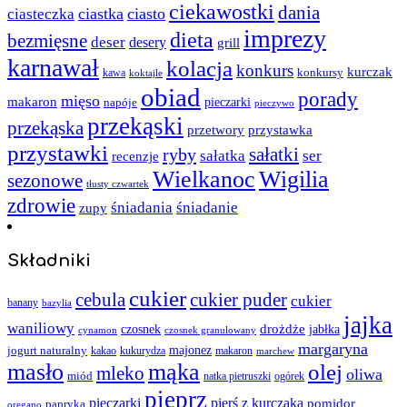
ciekawostki
dania
ciastka
ciasto
ciasteczka
imprezy
dieta
bezmięsne
deser
desery
grill
karnawał
kolacja
konkurs
kurczak
kawa
konkursy
koktajle
obiad
porady
mięso
makaron
napóje
pieczarki
pieczywo
przekąski
przekąska
przystawka
przetwory
przystawki
sałatki
ryby
sałatka
ser
recenzje
Wielkanoc
Wigilia
sezonowe
tłusty czwartek
zdrowie
śniadania
śniadanie
zupy
Składniki
cukier
cebula
cukier puder
cukier
banany
bazylia
jajka
waniliowy
czosnek
drożdże
jabłka
cynamon
czosnek granulowany
margaryna
jogurt naturalny
majonez
kakao
kukurydza
makaron
marchew
masło
mąka
olej
mleko
oliwa
miód
ogórek
natka pietruszki
pieprz
pieczarki
pierś z kurczaka
pomidor
papryka
oregano