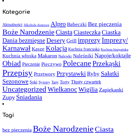
Kategorie
Alpro
Bez pieczenia
Babeczki
Aktualności
Alkohole domowe
Boże Narodzenie
Ciasta
Ciasteczka
Ciastka
Imprezy/
imprezy
Desery
Dania bezmięsne
Grill
Karnawał
Kolacja
Kasze
Kuchnia francuska
Kuchnia hiszpańska
Napoje/koktajle
Makaron
Kuchnia włoska
Naleśniki
Nalewki
Polecane
Obiad
Przekąski
Pieczywo
Pieczenie
Przepisy
Sałatki
Przystawki
Ryby
Przetwory
Sezonowe
Torty
Tłusty czwartek
Soki
Syropy
Tarty
Uncategorized
Wielkanoc
Wigilia
Zapiekanki
Śniadania
Zupy
Tagi
Boże Narodzenie
Ciasta
bez pieczenia