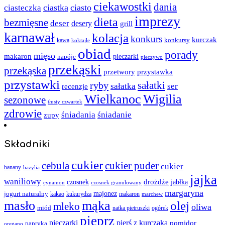
ciekawostki
dania
ciastka
ciasto
ciasteczka
imprezy
dieta
bezmięsne
deser
desery
grill
karnawał
kolacja
konkurs
kurczak
kawa
konkursy
koktajle
obiad
porady
mięso
makaron
napóje
pieczarki
pieczywo
przekąski
przekąska
przystawka
przetwory
przystawki
sałatki
ryby
sałatka
ser
recenzje
Wielkanoc
Wigilia
sezonowe
tłusty czwartek
zdrowie
śniadania
śniadanie
zupy
Składniki
cukier
cebula
cukier puder
cukier
banany
bazylia
jajka
waniliowy
czosnek
drożdże
jabłka
cynamon
czosnek granulowany
margaryna
jogurt naturalny
majonez
kakao
kukurydza
makaron
marchew
masło
mąka
olej
mleko
oliwa
miód
ogórek
natka pietruszki
pieprz
pieczarki
pierś z kurczaka
pomidor
papryka
oregano