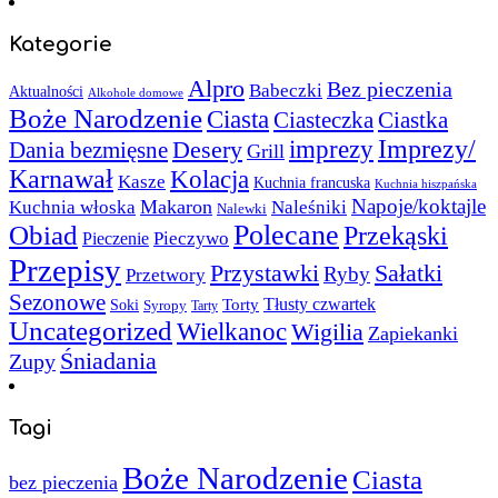
Kategorie
Alpro
Bez pieczenia
Babeczki
Aktualności
Alkohole domowe
Boże Narodzenie
Ciasta
Ciasteczka
Ciastka
Imprezy/
imprezy
Desery
Dania bezmięsne
Grill
Karnawał
Kolacja
Kasze
Kuchnia francuska
Kuchnia hiszpańska
Napoje/koktajle
Makaron
Kuchnia włoska
Naleśniki
Nalewki
Polecane
Obiad
Przekąski
Pieczywo
Pieczenie
Przepisy
Sałatki
Przystawki
Ryby
Przetwory
Sezonowe
Torty
Tłusty czwartek
Soki
Syropy
Tarty
Uncategorized
Wielkanoc
Wigilia
Zapiekanki
Śniadania
Zupy
Tagi
Boże Narodzenie
Ciasta
bez pieczenia