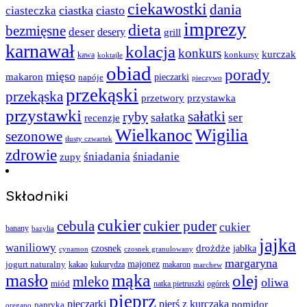
ciekawostki
dania
ciastka
ciasto
ciasteczka
imprezy
dieta
bezmięsne
deser
desery
grill
karnawał
kolacja
konkurs
kurczak
kawa
konkursy
koktajle
obiad
porady
mięso
makaron
napóje
pieczarki
pieczywo
przekąski
przekąska
przystawka
przetwory
przystawki
sałatki
ryby
sałatka
ser
recenzje
Wielkanoc
Wigilia
sezonowe
tłusty czwartek
zdrowie
śniadania
śniadanie
zupy
Składniki
cukier
cebula
cukier puder
cukier
banany
bazylia
jajka
waniliowy
czosnek
drożdże
jabłka
cynamon
czosnek granulowany
margaryna
jogurt naturalny
majonez
kakao
kukurydza
makaron
marchew
masło
mąka
olej
mleko
oliwa
miód
ogórek
natka pietruszki
pieprz
pieczarki
pierś z kurczaka
pomidor
papryka
oregano