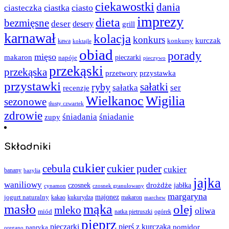
ciekawostki
dania
ciastka
ciasto
ciasteczka
imprezy
dieta
bezmięsne
deser
desery
grill
karnawał
kolacja
konkurs
kurczak
kawa
konkursy
koktajle
obiad
porady
mięso
makaron
napóje
pieczarki
pieczywo
przekąski
przekąska
przystawka
przetwory
przystawki
sałatki
ryby
sałatka
ser
recenzje
Wielkanoc
Wigilia
sezonowe
tłusty czwartek
zdrowie
śniadania
śniadanie
zupy
Składniki
cukier
cebula
cukier puder
cukier
banany
bazylia
jajka
waniliowy
czosnek
drożdże
jabłka
cynamon
czosnek granulowany
margaryna
jogurt naturalny
majonez
kakao
kukurydza
makaron
marchew
masło
mąka
olej
mleko
oliwa
miód
ogórek
natka pietruszki
pieprz
pieczarki
pierś z kurczaka
pomidor
papryka
oregano