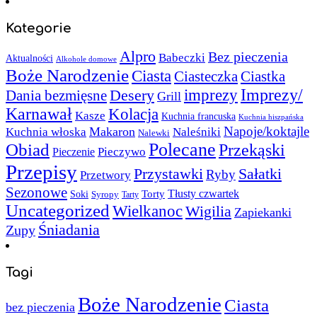
Kategorie
Alpro
Bez pieczenia
Babeczki
Aktualności
Alkohole domowe
Boże Narodzenie
Ciasta
Ciasteczka
Ciastka
Imprezy/
imprezy
Desery
Dania bezmięsne
Grill
Karnawał
Kolacja
Kasze
Kuchnia francuska
Kuchnia hiszpańska
Napoje/koktajle
Makaron
Kuchnia włoska
Naleśniki
Nalewki
Polecane
Obiad
Przekąski
Pieczywo
Pieczenie
Przepisy
Sałatki
Przystawki
Ryby
Przetwory
Sezonowe
Torty
Tłusty czwartek
Soki
Syropy
Tarty
Uncategorized
Wielkanoc
Wigilia
Zapiekanki
Śniadania
Zupy
Tagi
Boże Narodzenie
Ciasta
bez pieczenia