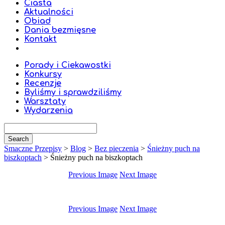
Ciasta
Aktualności
Obiad
Dania bezmięsne
Kontakt
Porady i Ciekawostki
Konkursy
Recenzje
Byliśmy i sprawdziliśmy
Warsztaty
Wydarzenia
Smaczne Przepisy
>
Blog
>
Bez pieczenia
>
Śnieżny puch na
biszkoptach
>
Śnieżny puch na biszkoptach
Previous Image
Next Image
Previous Image
Next Image