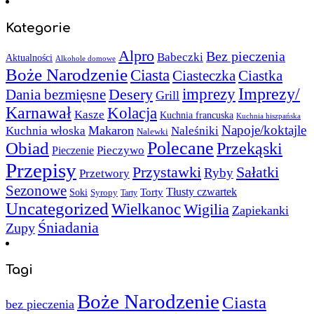
Kategorie
Alpro
Bez pieczenia
Babeczki
Aktualności
Alkohole domowe
Boże Narodzenie
Ciasta
Ciasteczka
Ciastka
Imprezy/
imprezy
Desery
Dania bezmięsne
Grill
Karnawał
Kolacja
Kasze
Kuchnia francuska
Kuchnia hiszpańska
Napoje/koktajle
Makaron
Kuchnia włoska
Naleśniki
Nalewki
Polecane
Obiad
Przekąski
Pieczywo
Pieczenie
Przepisy
Sałatki
Przystawki
Ryby
Przetwory
Sezonowe
Torty
Tłusty czwartek
Soki
Syropy
Tarty
Uncategorized
Wielkanoc
Wigilia
Zapiekanki
Śniadania
Zupy
Tagi
Boże Narodzenie
Ciasta
bez pieczenia