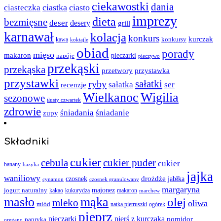
ciekawostki
dania
ciastka
ciasto
ciasteczka
imprezy
dieta
bezmięsne
deser
desery
grill
karnawał
kolacja
konkurs
kurczak
kawa
konkursy
koktajle
obiad
porady
mięso
makaron
napóje
pieczarki
pieczywo
przekąski
przekąska
przystawka
przetwory
przystawki
sałatki
ryby
sałatka
ser
recenzje
Wielkanoc
Wigilia
sezonowe
tłusty czwartek
zdrowie
śniadania
śniadanie
zupy
Składniki
cukier
cebula
cukier puder
cukier
banany
bazylia
jajka
waniliowy
czosnek
drożdże
jabłka
cynamon
czosnek granulowany
margaryna
jogurt naturalny
majonez
kakao
kukurydza
makaron
marchew
masło
mąka
olej
mleko
oliwa
miód
ogórek
natka pietruszki
pieprz
pieczarki
pierś z kurczaka
pomidor
papryka
oregano