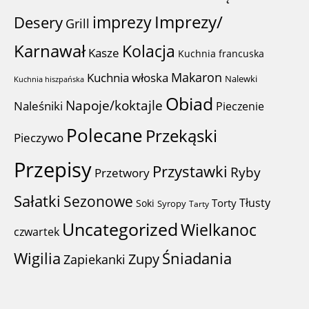
imprezy
Imprezy/
Desery
Grill
Karnawał
Kolacja
Kasze
Kuchnia francuska
Makaron
Kuchnia włoska
Nalewki
Kuchnia hiszpańska
Obiad
Napoje/koktajle
Naleśniki
Pieczenie
Polecane
Przekąski
Pieczywo
Przepisy
Przystawki
Ryby
Przetwory
Sałatki
Sezonowe
Tłusty
Torty
Soki
Syropy
Tarty
Uncategorized
Wielkanoc
czwartek
Wigilia
Śniadania
Zupy
Zapiekanki