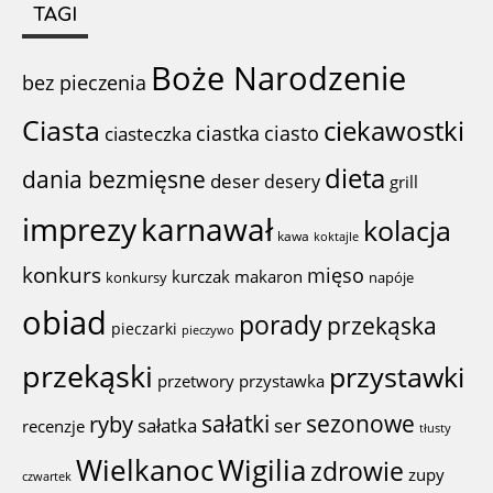
TAGI
Boże Narodzenie
bez pieczenia
Ciasta
ciekawostki
ciastka
ciasto
ciasteczka
dieta
dania bezmięsne
deser
desery
grill
imprezy
karnawał
kolacja
kawa
koktajle
konkurs
mięso
kurczak
makaron
konkursy
napóje
obiad
porady
przekąska
pieczarki
pieczywo
przekąski
przystawki
przystawka
przetwory
sałatki
sezonowe
ryby
sałatka
ser
recenzje
tłusty
Wigilia
Wielkanoc
zdrowie
zupy
czwartek