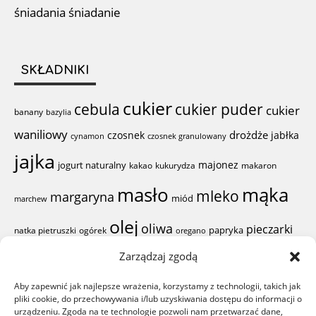
śniadania
śniadanie
SKŁADNIKI
cukier
cebula
cukier puder
cukier
banany
bazylia
waniliowy
drożdże
czosnek
jabłka
cynamon
czosnek granulowany
jajka
majonez
jogurt naturalny
kakao
kukurydza
makaron
mąka
masło
mleko
margaryna
miód
marchew
olej
oliwa
pieczarki
papryka
natka pietruszki
ogórek
oregano
pieprz
Zarządzaj zgodą
proszek do
pierś z kurczaka
pomidor
Aby zapewnić jak najlepsze wrażenia, korzystamy z technologii, takich jak
sól
ser żółty
pieczenia
ser
pliki cookie, do przechowywania i/lub uzyskiwania dostępu do informacji o
sok z cytryny
rodzynki
szynka
urządzeniu. Zgoda na te technologie pozwoli nam przetwarzać dane,