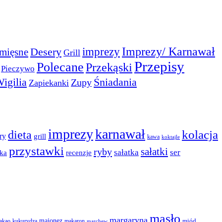
Imprezy/ Karnawał
imprezy
Desery
mięsne
Grill
Przepisy
Polecane
Przekąski
Pieczywo
igilia
Śniadania
Zupy
Zapiekanki
imprezy
karnawał
dieta
kolacja
ry
grill
kawa
koktajle
przystawki
sałatki
ryby
sałatka
ser
ka
recenzje
masło
margaryna
majonez
miód
akao
kukurydza
makaron
marchew