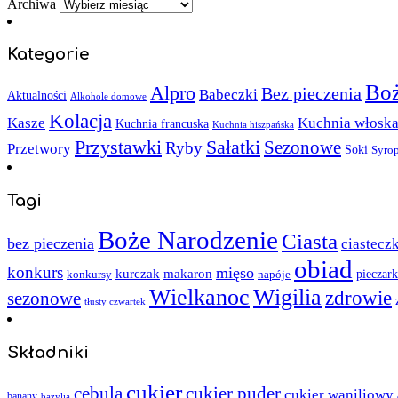
Archiwa
Kategorie
Boż
Alpro
Bez pieczenia
Babeczki
Aktualności
Alkohole domowe
Kolacja
Kasze
Kuchnia włosk
Kuchnia francuska
Kuchnia hiszpańska
Sałatki
Przystawki
Sezonowe
Ryby
Przetwory
Soki
Syro
Tagi
Boże Narodzenie
Ciasta
bez pieczenia
ciastecz
obiad
konkurs
mięso
kurczak
makaron
napóje
pieczark
konkursy
Wielkanoc
Wigilia
zdrowie
sezonowe
tłusty czwartek
Składniki
cukier
cebula
cukier puder
cukier waniliowy
banany
bazylia