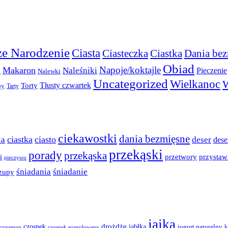
e Narodzenie
Ciasta
Ciasteczka
Ciastka
Dania bez
Obiad
Napoje/koktajle
Makaron
a
Naleśniki
Pieczenie
Nalewki
Uncategorized
Wielkanoc
W
Torty
Tłusty czwartek
py
Tarty
ciekawostki
dania bezmięsne
ciastka
ciasto
ka
deser
dese
przekąski
porady
przekąska
przystaw
przetwory
i
pieczywo
śniadania
śniadanie
zupy
jajka
czosnek
drożdże
jabłka
jogurt naturalny
k
cynamon
czosnek granulowany