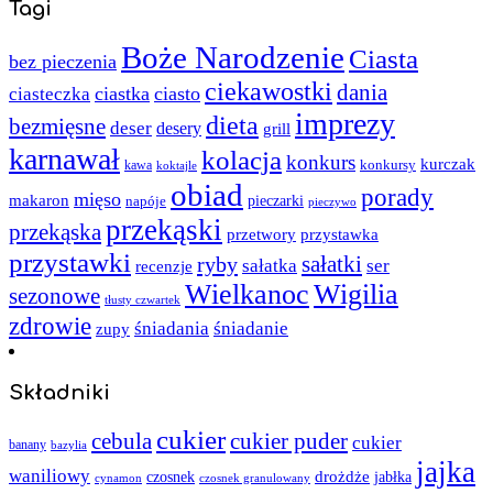
Tagi
Boże Narodzenie
Ciasta
bez pieczenia
ciekawostki
dania
ciastka
ciasto
ciasteczka
imprezy
dieta
bezmięsne
deser
desery
grill
karnawał
kolacja
konkurs
kurczak
kawa
konkursy
koktajle
obiad
porady
mięso
makaron
napóje
pieczarki
pieczywo
przekąski
przekąska
przystawka
przetwory
przystawki
sałatki
ryby
sałatka
ser
recenzje
Wielkanoc
Wigilia
sezonowe
tłusty czwartek
zdrowie
śniadania
śniadanie
zupy
Składniki
cukier
cebula
cukier puder
cukier
banany
bazylia
jajka
waniliowy
czosnek
drożdże
jabłka
cynamon
czosnek granulowany