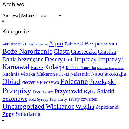
Archiwa
Archiwa
Kategorie
Alpro
Bez pieczenia
Babeczki
Aktualności
Alkohole domowe
Boże Narodzenie
Ciasta
Ciasteczka
Ciastka
Imprezy/
imprezy
Desery
Dania bezmięsne
Grill
Karnawał
Kolacja
Kasze
Kuchnia francuska
Kuchnia hiszpańska
Napoje/koktajle
Makaron
Kuchnia włoska
Naleśniki
Nalewki
Polecane
Obiad
Przekąski
Pieczywo
Pieczenie
Przepisy
Sałatki
Przystawki
Ryby
Przetwory
Sezonowe
Torty
Tłusty czwartek
Soki
Syropy
Tarty
Uncategorized
Wielkanoc
Wigilia
Zapiekanki
Śniadania
Zupy