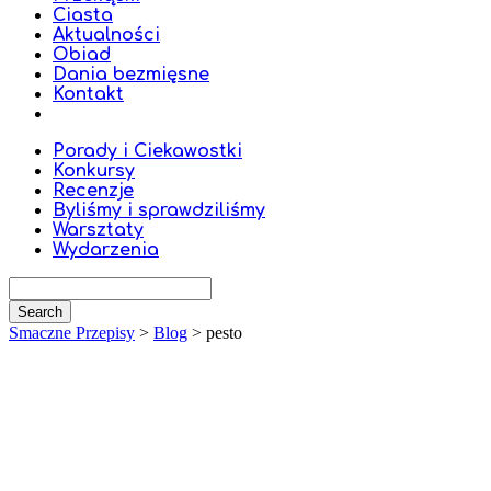
Ciasta
Aktualności
Obiad
Dania bezmięsne
Kontakt
Porady i Ciekawostki
Konkursy
Recenzje
Byliśmy i sprawdziliśmy
Warsztaty
Wydarzenia
Smaczne Przepisy
>
Blog
>
pesto