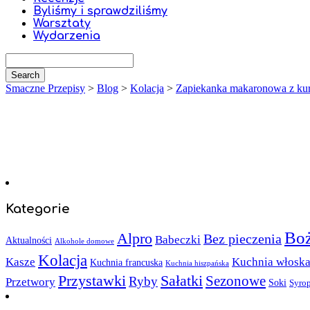
Byliśmy i sprawdziliśmy
Warsztaty
Wydarzenia
Smaczne Przepisy
>
Blog
>
Kolacja
>
Zapiekanka makaronowa z kur
Kategorie
Boż
Alpro
Bez pieczenia
Babeczki
Aktualności
Alkohole domowe
Kolacja
Kasze
Kuchnia włosk
Kuchnia francuska
Kuchnia hiszpańska
Sałatki
Przystawki
Sezonowe
Ryby
Przetwory
Soki
Syro