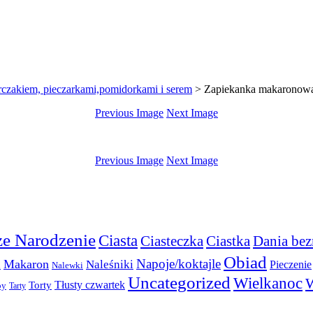
czakiem, pieczarkami,pomidorkami i serem
>
Zapiekanka makaronowa 
Previous Image
Next Image
Previous Image
Next Image
e Narodzenie
Ciasta
Ciasteczka
Ciastka
Dania bez
Obiad
Napoje/koktajle
Makaron
a
Naleśniki
Pieczenie
Nalewki
Uncategorized
Wielkanoc
W
Torty
Tłusty czwartek
py
Tarty