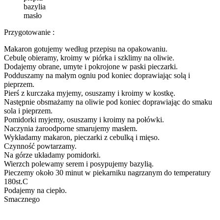
bazylia
masło
Przygotowanie :
Makaron gotujemy według przepisu na opakowaniu.
Cebulę obieramy, kroimy w piórka i szklimy na oliwie.
Dodajemy obrane, umyte i pokrojone w paski pieczarki.
Podduszamy na małym ogniu pod koniec doprawiając solą i
pieprzem.
Pierś z kurczaka myjemy, osuszamy i kroimy w kostkę.
Następnie obsmażamy na oliwie pod koniec doprawiając do smaku
sola i pieprzem.
Pomidorki myjemy, osuszamy i kroimy na połówki.
Naczynia żaroodporne smarujemy masłem.
Wykładamy makaron, pieczarki z cebulką i mięso.
Czynność powtarzamy.
Na górze układamy pomidorki.
Wierzch polewamy serem i posypujemy bazylią.
Pieczemy około 30 minut w piekarniku nagrzanym do temperatury
180st.C
Podajemy na ciepło.
Smacznego