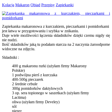
Kolacja
Makaron
Obiad
Przepisy
Zapiekanki
Zapiekanka makaronowa z kurczakiem, pieczarkami i pomidorkami
jest łatwa w przygotowaniu i szybka w znikaniu.
Daje wiele możliwości łączenia składników dzięki czemu nigdy się
nie nudzi.
Ilość składników jaką tu podałam starcza na 2 naczynia żaroodporne
widoczne na zdjęciu.
Składniki :
400 g makaronu rurki (użyłam firmy Makarony
Polskie)
1 podwójna pierś z kurczaka
400-500g pieczarek
2 średnie cebule
300g pomidorków daktylowych
3 op. sera topionego w saszetkach (użyłam firmy
Lactima)
oliwa (użyłam firmy Develey)
sól
pieprz