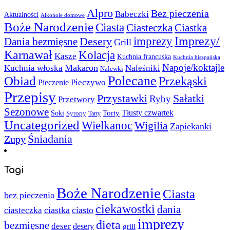
Alpro
Bez pieczenia
Babeczki
Aktualności
Alkohole domowe
Boże Narodzenie
Ciasta
Ciasteczka
Ciastka
Imprezy/
imprezy
Desery
Dania bezmięsne
Grill
Karnawał
Kolacja
Kasze
Kuchnia francuska
Kuchnia hiszpańska
Napoje/koktajle
Makaron
Kuchnia włoska
Naleśniki
Nalewki
Polecane
Obiad
Przekąski
Pieczywo
Pieczenie
Przepisy
Sałatki
Przystawki
Ryby
Przetwory
Sezonowe
Torty
Tłusty czwartek
Soki
Syropy
Tarty
Uncategorized
Wielkanoc
Wigilia
Zapiekanki
Śniadania
Zupy
Tagi
Boże Narodzenie
Ciasta
bez pieczenia
ciekawostki
dania
ciastka
ciasto
ciasteczka
imprezy
dieta
bezmięsne
deser
desery
grill