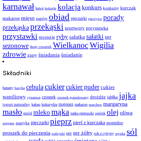
karnawał
kolacja
konkurs
kurczak
kawa
konkursy
koktajle
obiad
porady
mięso
makaron
napóje
pieczarki
pieczywo
przekąski
przekąska
przystawka
przetwory
przystawki
sałatki
ryby
sałatka
ser
recenzje
Wielkanoc
Wigilia
sezonowe
tłusty czwartek
zdrowie
śniadania
śniadanie
zupy
Składniki
cukier
cebula
cukier puder
cukier
banany
bazylia
jajka
waniliowy
czosnek
drożdże
jabłka
cynamon
czosnek granulowany
margaryna
jogurt naturalny
majonez
kakao
kukurydza
makaron
marchew
masło
mąka
olej
mleko
oliwa
miód
ogórek
natka pietruszki
pieprz
pieczarki
pierś z kurczaka
pomidor
papryka
oregano
sól
proszek do pieczenia
ser żółty
ser
sok z cytryny
rodzynki
szynka
woda
śmietana