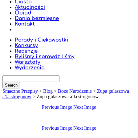
Ciasta
Aktualności
Obiad
Dania bezmięsne
Kontakt
Porady i Ciekawostki
Konkursy
Recenzje
Byliśmy i sprawdziliśmy
Warsztaty
Wydarzenia
Smaczne Przepisy
>
Blog
>
Boże Narodzenie
>
Zupa gulaszowa
a’la strogonow
>
Zupa gulaszowa a’la strogonow
Previous Image
Next Image
Previous Image
Next Image