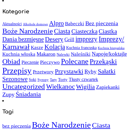
Kategorie
Alpro
Bez pieczenia
Babeczki
Aktualności
Alkohole domowe
Boże Narodzenie
Ciasta
Ciasteczka
Ciastka
Imprezy/
imprezy
Desery
Dania bezmięsne
Grill
Karnawał
Kolacja
Kasze
Kuchnia francuska
Kuchnia hiszpańska
Napoje/koktajle
Makaron
Kuchnia włoska
Naleśniki
Nalewki
Polecane
Obiad
Przekąski
Pieczywo
Pieczenie
Przepisy
Sałatki
Przystawki
Ryby
Przetwory
Sezonowe
Torty
Tłusty czwartek
Soki
Syropy
Tarty
Uncategorized
Wielkanoc
Wigilia
Zapiekanki
Śniadania
Zupy
Tagi
Boże Narodzenie
Ciasta
bez pieczenia