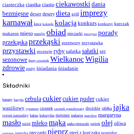
ciekawostki
dania
ciastka
ciasto
ciasteczka
imprezy
dieta
bezmięsne
deser
desery
grill
karnawał
kolacja
konkurs
kurczak
kawa
konkursy
koktajle
obiad
porady
mięso
makaron
napóje
pieczarki
pieczywo
przekąski
przekąska
przystawka
przetwory
przystawki
sałatki
ryby
sałatka
ser
recenzje
Wielkanoc
Wigilia
sezonowe
tłusty czwartek
zdrowie
śniadania
śniadanie
zupy
Składniki
cukier
cebula
cukier puder
cukier
banany
bazylia
jajka
waniliowy
czosnek
drożdże
jabłka
cynamon
czosnek granulowany
margaryna
jogurt naturalny
majonez
kakao
kukurydza
makaron
marchew
masło
mąka
olej
mleko
oliwa
miód
ogórek
natka pietruszki
pieprz
pieczarki
pierś z kurczaka
pomidor
papryka
oregano