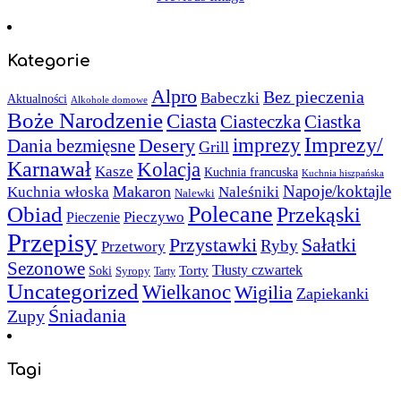
Kategorie
Alpro
Bez pieczenia
Babeczki
Aktualności
Alkohole domowe
Boże Narodzenie
Ciasta
Ciasteczka
Ciastka
Imprezy/
imprezy
Desery
Dania bezmięsne
Grill
Karnawał
Kolacja
Kasze
Kuchnia francuska
Kuchnia hiszpańska
Napoje/koktajle
Makaron
Kuchnia włoska
Naleśniki
Nalewki
Polecane
Obiad
Przekąski
Pieczywo
Pieczenie
Przepisy
Sałatki
Przystawki
Ryby
Przetwory
Sezonowe
Torty
Tłusty czwartek
Soki
Syropy
Tarty
Uncategorized
Wielkanoc
Wigilia
Zapiekanki
Śniadania
Zupy
Tagi