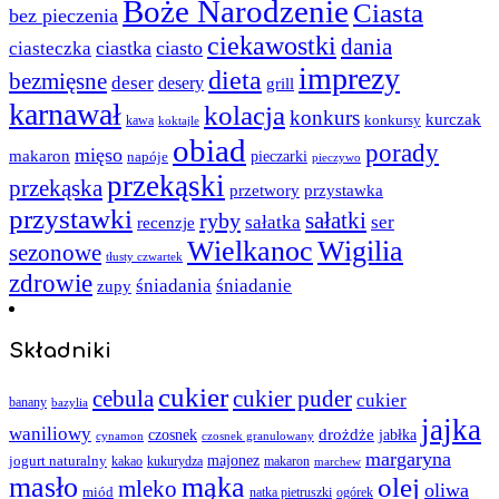
Boże Narodzenie
Ciasta
bez pieczenia
ciekawostki
dania
ciastka
ciasto
ciasteczka
imprezy
dieta
bezmięsne
deser
desery
grill
karnawał
kolacja
konkurs
kurczak
kawa
konkursy
koktajle
obiad
porady
mięso
makaron
napóje
pieczarki
pieczywo
przekąski
przekąska
przystawka
przetwory
przystawki
sałatki
ryby
sałatka
ser
recenzje
Wielkanoc
Wigilia
sezonowe
tłusty czwartek
zdrowie
śniadania
śniadanie
zupy
Składniki
cukier
cebula
cukier puder
cukier
banany
bazylia
jajka
waniliowy
czosnek
drożdże
jabłka
cynamon
czosnek granulowany
margaryna
jogurt naturalny
majonez
kakao
kukurydza
makaron
marchew
masło
mąka
olej
mleko
oliwa
miód
ogórek
natka pietruszki