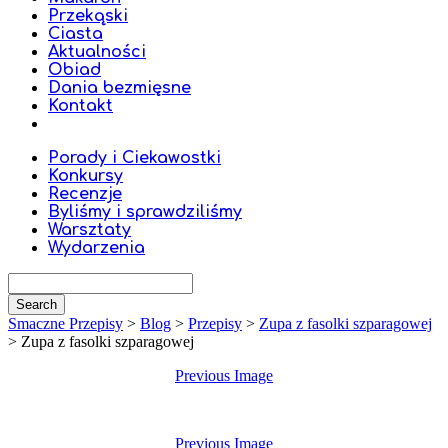
Przekąski
Ciasta
Aktualności
Obiad
Dania bezmięsne
Kontakt
Porady i Ciekawostki
Konkursy
Recenzje
Byliśmy i sprawdziliśmy
Warsztaty
Wydarzenia
Smaczne Przepisy
>
Blog
>
Przepisy
>
Zupa z fasolki szparagowej
>
Zupa z fasolki szparagowej
Previous Image
Previous Image