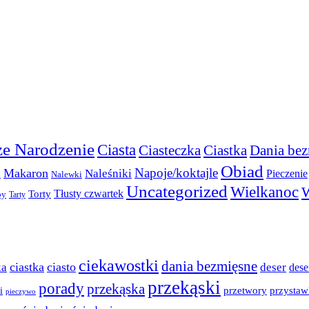
e Narodzenie
Ciasta
Ciasteczka
Ciastka
Dania bez
Obiad
Napoje/koktajle
Makaron
a
Naleśniki
Pieczenie
Nalewki
Uncategorized
Wielkanoc
W
Torty
Tłusty czwartek
py
Tarty
ciekawostki
dania bezmięsne
ciastka
ciasto
ka
deser
dese
przekąski
porady
przekąska
przystaw
przetwory
i
pieczywo