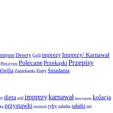
Imprezy/ Karnawał
imprezy
Desery
mięsne
Grill
Przepisy
Polecane
Przekąski
Pieczywo
igilia
Śniadania
Zupy
Zapiekanki
imprezy
karnawał
dieta
kolacja
ry
grill
kawa
koktajle
przystawki
sałatki
ryby
sałatka
ser
ka
recenzje