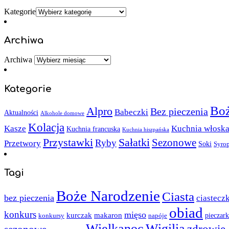
Kategorie
Archiwa
Archiwa
Kategorie
Boż
Alpro
Bez pieczenia
Babeczki
Aktualności
Alkohole domowe
Kolacja
Kasze
Kuchnia włosk
Kuchnia francuska
Kuchnia hiszpańska
Sałatki
Przystawki
Sezonowe
Ryby
Przetwory
Soki
Syro
Tagi
Boże Narodzenie
Ciasta
bez pieczenia
ciastecz
obiad
konkurs
mięso
kurczak
makaron
napóje
pieczark
konkursy
Wielkanoc
Wigilia