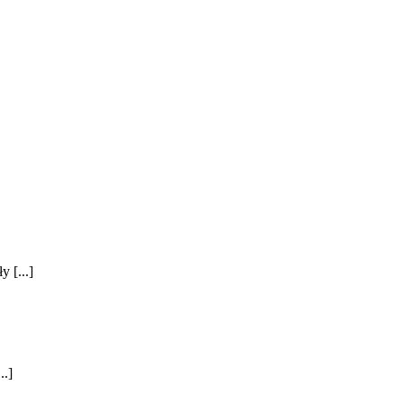
 [...]
..]