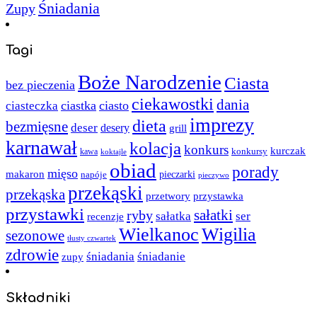
Śniadania
Zupy
Tagi
Boże Narodzenie
Ciasta
bez pieczenia
ciekawostki
dania
ciastka
ciasto
ciasteczka
imprezy
dieta
bezmięsne
deser
desery
grill
karnawał
kolacja
konkurs
kurczak
kawa
konkursy
koktajle
obiad
porady
mięso
makaron
napóje
pieczarki
pieczywo
przekąski
przekąska
przystawka
przetwory
przystawki
sałatki
ryby
sałatka
ser
recenzje
Wielkanoc
Wigilia
sezonowe
tłusty czwartek
zdrowie
śniadania
śniadanie
zupy
Składniki