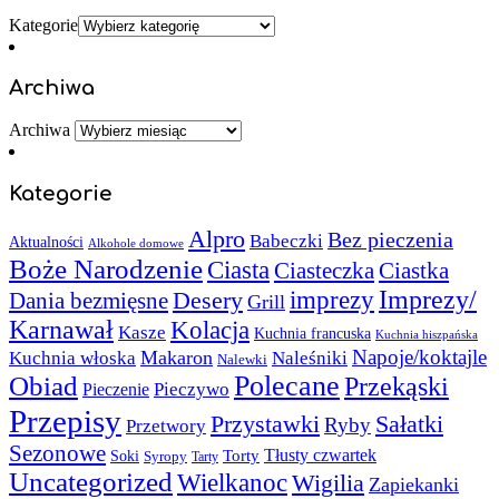
Kategorie
Archiwa
Archiwa
Kategorie
Alpro
Bez pieczenia
Babeczki
Aktualności
Alkohole domowe
Boże Narodzenie
Ciasta
Ciasteczka
Ciastka
Imprezy/
imprezy
Desery
Dania bezmięsne
Grill
Karnawał
Kolacja
Kasze
Kuchnia francuska
Kuchnia hiszpańska
Napoje/koktajle
Makaron
Kuchnia włoska
Naleśniki
Nalewki
Polecane
Obiad
Przekąski
Pieczywo
Pieczenie
Przepisy
Sałatki
Przystawki
Ryby
Przetwory
Sezonowe
Torty
Tłusty czwartek
Soki
Syropy
Tarty
Uncategorized
Wielkanoc
Wigilia
Zapiekanki