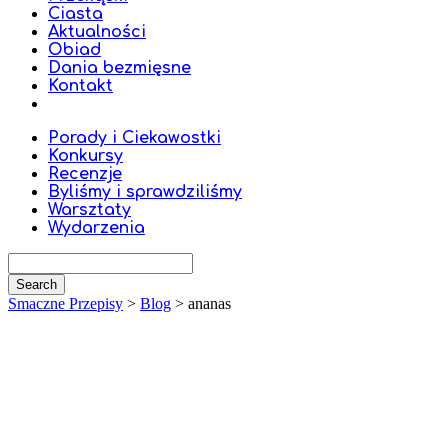
Ciasta
Aktualności
Obiad
Dania bezmięsne
Kontakt
Porady i Ciekawostki
Konkursy
Recenzje
Byliśmy i sprawdziliśmy
Warsztaty
Wydarzenia
Smaczne Przepisy
>
Blog
>
ananas