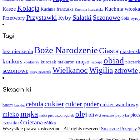
Kolacja
Kasze
Kuchnia włosk
Kuchnia francuska
Kuchnia hiszpańska
Sałatki
Przystawki
Sezonowe
Ryby
Przetwory
Soki
Syro
Tagi
Boże Narodzenie
Ciasta
bez pieczenia
ciastecz
obiad
konkurs
mięso
kurczak
makaron
napóje
pieczark
konkursy
Wielkanoc
Wigilia
zdrowie
sezonowe
tłusty czwartek
Składniki
cukier
cebula
cukier puder
cukier waniliowy
banany
bazylia
mąka
olej
mleko
oliwa
piec
papryka
ogórek
natka pietruszki
oregano
śmietana
czosnku
żółtka
Wszystkie prawa zastrzezone | All rights reserved
Smaczne Przepisy
Ta strona używa plików Cookies. Dowied