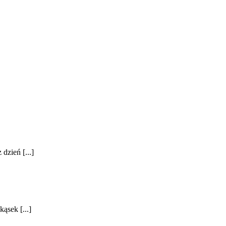
dzień [...]
ąsek [...]