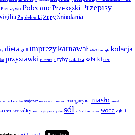
Przepisy
Polecane
Przekąski
Pieczywo
igilia
Śniadania
Zupy
Zapiekanki
imprezy
karnawał
dieta
kolacja
ry
grill
kawa
koktajle
przystawki
sałatki
ryby
sałatka
ser
ka
recenzje
masło
margaryna
majonez
miód
akao
kukurydza
makaron
marchew
sól
woda
ser żółty
ser
ząbki
sok z cytryny
ynki
szynka
wiórki kokosowe
zeglądarce.
czytaj więcej
Rozumiem