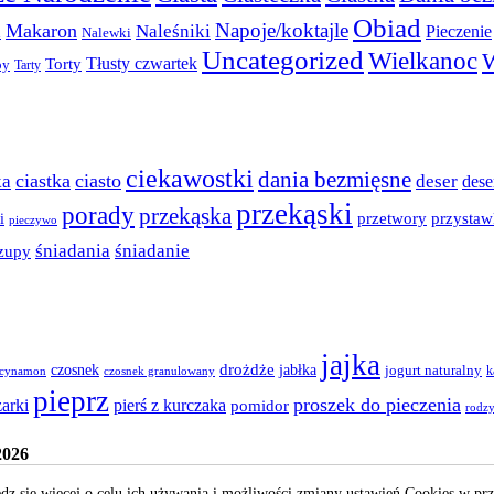
Obiad
Napoje/koktajle
Makaron
a
Naleśniki
Pieczenie
Nalewki
Uncategorized
Wielkanoc
W
Torty
Tłusty czwartek
py
Tarty
ciekawostki
dania bezmięsne
ciastka
ciasto
ka
deser
dese
przekąski
porady
przekąska
przystaw
przetwory
i
pieczywo
śniadania
śniadanie
zupy
jajka
czosnek
drożdże
jabłka
jogurt naturalny
k
cynamon
czosnek granulowany
pieprz
proszek do pieczenia
zarki
pierś z kurczaka
pomidor
rodz
2026
z się więcej o celu ich używania i możliwości zmiany ustawień Cookies w pr