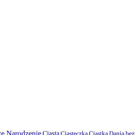
e Narodzenie
Ciasta
Ciasteczka
Ciastka
Dania bez