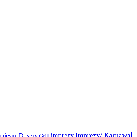
Imprezy/ Karnawał
imprezy
Desery
mięsne
Grill